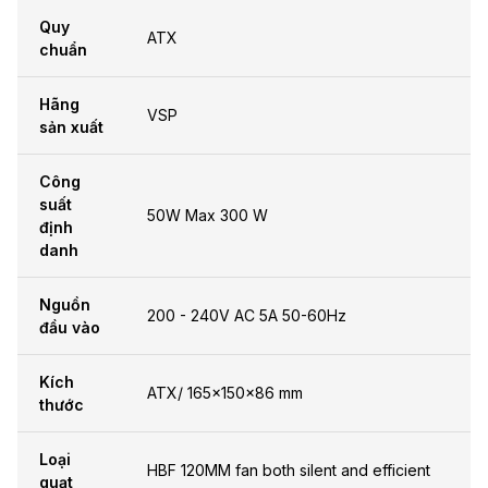
Quy
ATX
chuẩn
Hãng
VSP
sản xuất
Công
suất
50W Max 300 W
định
danh
Nguồn
200 - 240V AC 5A 50-60Hz
đầu vào
Kích
ATX/ 165x150x86 mm
thước
Loại
HBF 120MM fan both silent and efficient
quạt