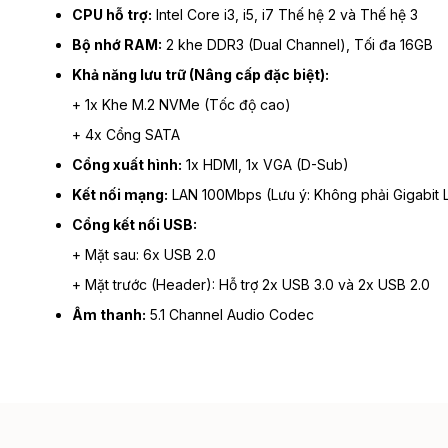
CPU hỗ trợ:
Intel Core i3, i5, i7 Thế hệ 2 và Thế hệ 3
Bộ nhớ RAM:
2 khe DDR3 (Dual Channel), Tối đa 16GB
Khả năng lưu trữ (Nâng cấp đặc biệt):
+ 1x Khe M.2 NVMe (Tốc độ cao)
+ 4x Cổng SATA
Cổng xuất hình:
1x HDMI, 1x VGA (D-Sub)
Kết nối mạng:
LAN 100Mbps (Lưu ý: Không phải Gigabit 
Cổng kết nối USB:
+ Mặt sau: 6x USB 2.0
+ Mặt trước (Header): Hỗ trợ 2x USB 3.0 và 2x USB 2.0
Âm thanh:
5.1 Channel Audio Codec