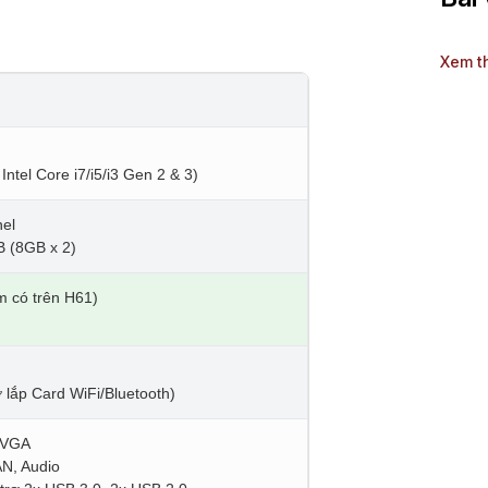
Xem t
Intel Core i7/i5/i3 Gen 2 & 3)
el
B (8GB x 2)
 có trên H61)
lắp Card WiFi/Bluetooth)
 VGA
AN, Audio