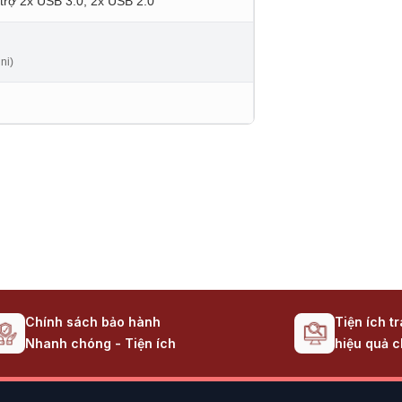
 trợ 2x USB 3.0, 2x USB 2.0
ni)
Chính sách bảo hành
Tiện ích t
Nhanh chóng - Tiện ích
hiệu quả c