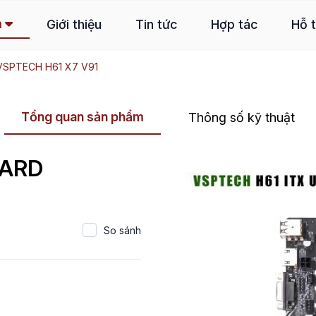
m
Giới thiệu
Tin tức
Hợp tác
Hỗ 
SPTECH H61 X7 V91
Tổng quan sản phẩm
Thông số kỹ thuật
OARD
So sánh