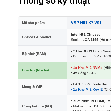
Thông số kỹ thuật
Mã sản phẩm
VSP H61 X7 V91
Intel H61 Chipset
Chipset & Socket
Socket
LGA 1155
(Hỗ trợ 
• 2 khe
DDR3
Dual Chann
Bộ nhớ (RAM)
• Dung lượng tối đa: 16G
• 1x Khe M.2 NVMe
(Hiếm
Lưu trữ (Nổi bật)
• 4x Cổng SATA
• LAN: 100M Controller
Mạng & WiFi
• 1x Khe M.2 Key-E
(Chờ 
• Xuất hình:
1x HDMI
, 1x
Cổng kết nối (I/O)
• Mặt sau: 6x USB 2.0, L