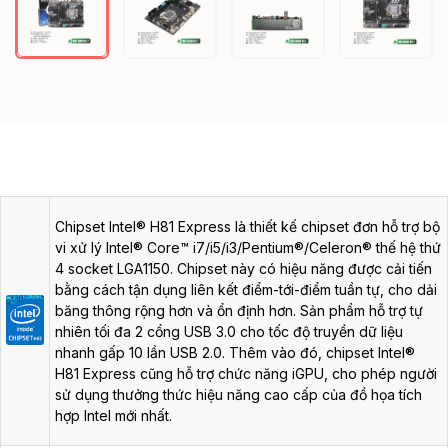
Chipset Intel® H81 Express là thiết kế chipset đơn hỗ trợ bộ
vi xử lý Intel® Core™ i7/i5/i3/Pentium®/Celeron® thế hệ thứ
4 socket LGA1150. Chipset này có hiệu năng được cải tiến
bằng cách tận dụng liên kết điểm-tới-điểm tuần tự, cho dải
băng thông rộng hơn và ổn định hơn. Sản phẩm hỗ trợ tự
nhiên tối đa 2 cổng USB 3.0 cho tốc độ truyền dữ liệu
nhanh gấp 10 lần USB 2.0. Thêm vào đó, chipset Intel®
H81 Express cũng hỗ trợ chức năng iGPU, cho phép người
sử dụng thưởng thức hiệu năng cao cấp của đồ họa tích
hợp Intel mới nhất.