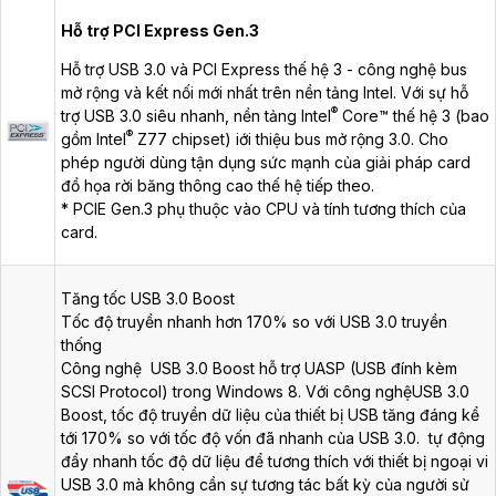
Hỗ trợ PCI Express Gen.3
Hỗ trợ USB 3.0 và PCI Express thế hệ 3 - công nghệ bus
mở rộng và kết nối mới nhất trên nền tảng Intel. Với sự hỗ
®
trợ USB 3.0 siêu nhanh, nền tảng Intel
Core™ thế hệ 3 (bao
®
gồm Intel
Z77 chipset) iới thiệu bus mở rộng 3.0. Cho
phép người dùng tận dụng sức mạnh của giải pháp card
đồ họa rời băng thông cao thế hệ tiếp theo.
* PCIE Gen.3 phụ thuộc vào CPU và tính tương thích của
card.
Tăng tốc USB 3.0 Boost
Tốc độ truyền nhanh hơn 170% so với USB 3.0 truyền
thống
Công nghệ USB 3.0 Boost hỗ trợ UASP (USB đính kèm
SCSI Protocol) trong Windows 8. Với công nghệUSB 3.0
Boost, tốc độ truyền dữ liệu của thiết bị USB tăng đáng kể
tới 170% so với tốc độ vốn đã nhanh của USB 3.0. tự động
đẩy nhanh tốc độ dữ liệu để tương thích với thiết bị ngoại vi
USB 3.0 mà không cần sự tương tác bất kỳ của người sử