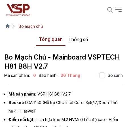
Bo mạch chủ
Tổng quan
Thông số
Bo Mạch Chủ - Mainboard VSPTECH
H81 B8H V2.7
Mã sản phẩm:
0
Bảo hành:
36 Tháng
So sánh
Mã sản phẩm:
VSP H81 B8HV2.7
Socket:
LGA 1150 (Hỗ trợ CPU Intel Core i3/i5/i7/Xeon Thế
hệ 4 - Haswell)
Điểm nổi bật:
Tích hợp khe M.2 NVMe (Tốc độ cao - Hiếm