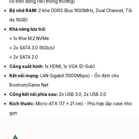
có trên dòng H81 thông thường)
Bộ nhớ RAM:
2 khe DDR3 (Bus 1600MHz, Dual Channel, Tối
đa 16GB)
Khả năng lưu trữ:
+ 1x Khe M.2 NVMe
+ 2x SATA 3.0 (6Gb/s)
+ 2x SATA 2.0
Cổng xuất hình:
1x HDMI, 1x VGA (D-Sub)
Kết nối mạng:
LAN Gigabit (1000Mbps) - Ổn định cho
Bootrom/Game Net
Cổng kết nối phía sau:
2x USB 3.0, 2x USB 2.0
Kích thước:
Micro-ATX (17 x 21 cm) - Phù hợp lắp case nhỏ
gọn