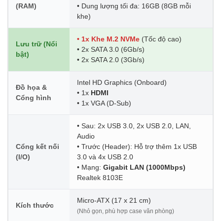
(RAM)
• Dung lượng tối đa: 16GB (8GB mỗi
khe)
• 1x Khe M.2 NVMe
(Tốc độ cao)
Lưu trữ (Nổi
• 2x SATA 3.0 (6Gb/s)
bật)
• 2x SATA 2.0 (3Gb/s)
Intel HD Graphics (Onboard)
Đồ họa &
• 1x
HDMI
Cổng hình
• 1x VGA (D-Sub)
• Sau: 2x USB 3.0, 2x USB 2.0, LAN,
Audio
Cổng kết nối
• Trước (Header): Hỗ trợ thêm 1x USB
(I/O)
3.0 và 4x USB 2.0
• Mạng:
Gigabit LAN (1000Mbps)
Realtek 8103E
Micro-ATX (17 x 21 cm)
Kích thước
(Nhỏ gọn, phù hợp case văn phòng)