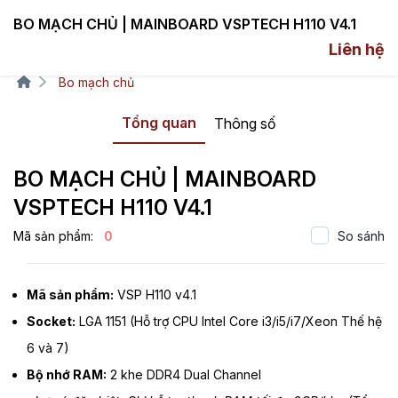
BO MẠCH CHỦ | MAINBOARD VSPTECH H110 V4.1
Liên hệ
Bo mạch chủ
Tổng quan
Thông số
BO MẠCH CHỦ | MAINBOARD
VSPTECH H110 V4.1
Mã sản phẩm:
0
So sánh
Mã sản phẩm:
VSP H110 v4.1
Socket:
LGA 1151 (Hỗ trợ CPU Intel Core i3/i5/i7/Xeon Thế hệ
6 và 7)
Bộ nhớ RAM:
2 khe DDR4 Dual Channel