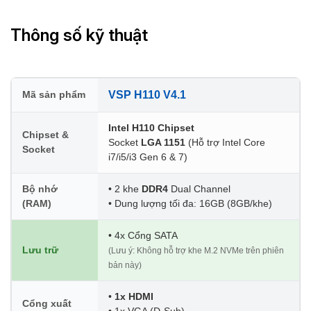
Thông số kỹ thuật
Mã sản phẩm
VSP H110 V4.1
Intel H110 Chipset
Chipset &
Socket
LGA 1151
(Hỗ trợ Intel Core
Socket
i7/i5/i3 Gen 6 & 7)
Bộ nhớ
• 2 khe
DDR4
Dual Channel
(RAM)
• Dung lượng tối đa: 16GB (8GB/khe)
• 4x Cổng SATA
Lưu trữ
(Lưu ý: Không hỗ trợ khe M.2 NVMe trên phiên
bản này)
•
1x HDMI
Cổng xuất
• 1x VGA (D-Sub)