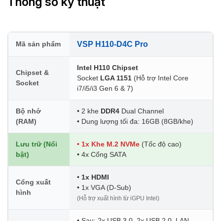
Thông số kỹ thuật
Mã sản phẩm
VSP H110-D4C Pro
Intel H110 Chipset
Chipset &
Socket
LGA 1151
(Hỗ trợ Intel Core
Socket
i7/i5/i3 Gen 6 & 7)
Bộ nhớ
• 2 khe
DDR4
Dual Channel
(RAM)
• Dung lượng tối đa: 16GB (8GB/khe)
Lưu trữ (Nổi
• 1x Khe M.2 NVMe
(Tốc độ cao)
bật)
• 4x Cổng SATA
•
1x HDMI
Cổng xuất
• 1x VGA (D-Sub)
hình
(Hỗ trợ xuất hình từ iGPU Intel)
• Sau: 2x USB 3.0, 2x USB 2.0, LAN,