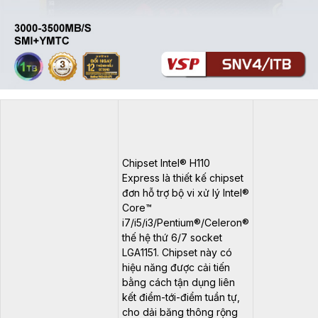
Chipset Intel® H110
Express là thiết kế chipset
đơn hỗ trợ bộ vi xử lý Intel®
Core™
i7/i5/i3/Pentium®/Celeron®
thế hệ thứ 6/7 socket
LGA1151. Chipset này có
hiệu năng được cải tiến
bằng cách tận dụng liên
kết điểm-tới-điểm tuần tự,
cho dải băng thông rộng