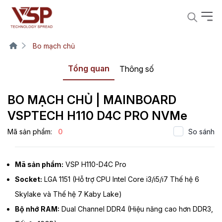
Bo mạch chủ
Tổng quan
Thông số
BO MẠCH CHỦ | MAINBOARD
VSPTECH H110 D4C PRO NVMe
Mã sản phẩm:
0
So sánh
Mã sản phẩm:
VSP H110-D4C Pro
Socket:
LGA 1151 (Hỗ trợ CPU Intel Core i3/i5/i7 Thế hệ 6
Skylake và Thế hệ 7 Kaby Lake)
Bộ nhớ RAM:
Dual Channel DDR4 (Hiệu năng cao hơn DDR3,