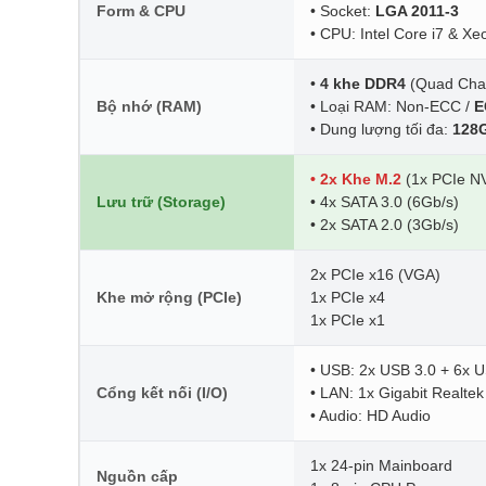
Form & CPU
• Socket:
LGA 2011-3
• CPU: Intel Core i7 & X
•
4 khe DDR4
(Quad Cha
Bộ nhớ (RAM)
• Loại RAM: Non-ECC /
E
• Dung lượng tối đa:
128
• 2x Khe M.2
(1x PCIe N
Lưu trữ (Storage)
• 4x SATA 3.0 (6Gb/s)
• 2x SATA 2.0 (3Gb/s)
2x PCIe x16 (VGA)
Khe mở rộng (PCIe)
1x PCIe x4
1x PCIe x1
• USB: 2x USB 3.0 + 6x 
Cổng kết nối (I/O)
• LAN: 1x Gigabit Realt
• Audio: HD Audio
1x 24-pin Mainboard
Nguồn cấp