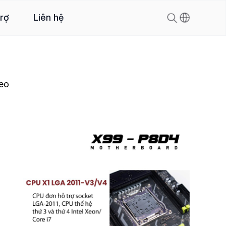
trợ
Liên hệ
eo