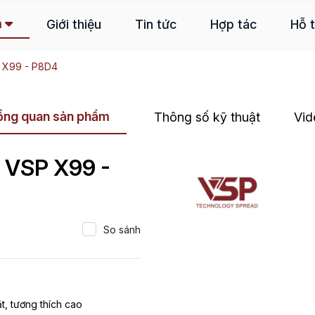
m
Giới thiệu
Tin tức
Hợp tác
Hỗ 
 X99 - P8D4
ổng quan sản phẩm
Thông số kỹ thuật
Vid
 VSP X99 -
So sánh
, tương thích cao