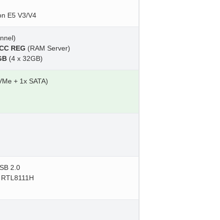
eon E5 V3/V4
nnel)
CC REG
(RAM Server)
GB
(4 x 32GB)
VMe + 1x SATA)
USB 2.0
ek RTL8111H