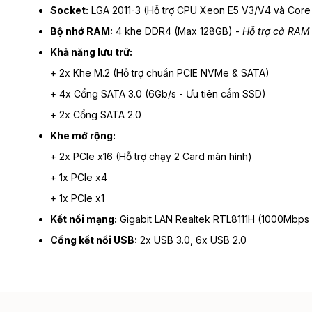
Socket:
LGA 2011-3 (Hỗ trợ CPU Xeon E5 V3/V4 và Core 
Bộ nhớ RAM:
4 khe DDR4 (Max 128GB) -
Hỗ trợ cả RAM
Khả năng lưu trữ:
+ 2x Khe M.2 (Hỗ trợ chuẩn PCIE NVMe & SATA)
+ 4x Cổng SATA 3.0 (6Gb/s - Ưu tiên cắm SSD)
+ 2x Cổng SATA 2.0
Khe mở rộng:
+ 2x PCIe x16 (Hỗ trợ chạy 2 Card màn hình)
+ 1x PCIe x4
+ 1x PCIe x1
Kết nối mạng:
Gigabit LAN Realtek RTL8111H (1000Mbps 
Cổng kết nối USB:
2x USB 3.0, 6x USB 2.0