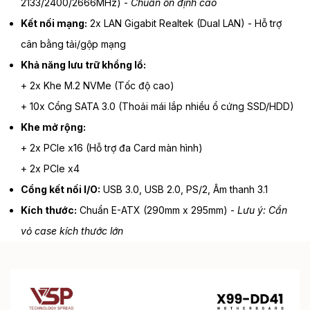
2133/2400/2666MHz) -
Chuẩn ổn định cao
Kết nối mạng:
2x LAN Gigabit Realtek (Dual LAN) - Hỗ trợ
cân bằng tải/gộp mạng
Khả năng lưu trữ khổng lồ:
+ 2x Khe M.2 NVMe (Tốc độ cao)
+ 10x Cổng SATA 3.0 (Thoải mái lắp nhiều ổ cứng SSD/HDD)
Khe mở rộng:
+ 2x PCIe x16 (Hỗ trợ đa Card màn hình)
+ 2x PCIe x4
Cổng kết nối I/O:
USB 3.0, USB 2.0, PS/2, Âm thanh 3.1
Kích thước:
Chuẩn E-ATX (290mm x 295mm) -
Lưu ý: Cần
vỏ case kích thước lớn