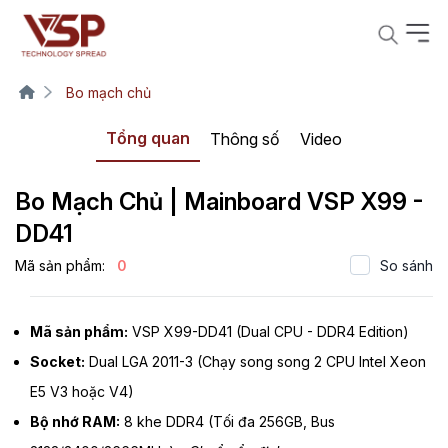
Bo mạch chủ
Tổng quan
Thông số
Video
Bo Mạch Chủ | Mainboard VSP X99 -
DD41
Mã sản phẩm:
0
So sánh
Mã sản phẩm:
VSP X99-DD41 (Dual CPU - DDR4 Edition)
Socket:
Dual LGA 2011-3 (Chạy song song 2 CPU Intel Xeon
E5 V3 hoặc V4)
Bộ nhớ RAM:
8 khe DDR4 (Tối đa 256GB, Bus