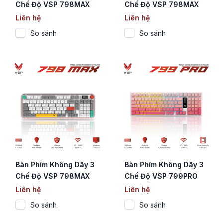
Chế Độ VSP 798MAX
Chế Độ VSP 798MAX
Black (Membrane / 103
Pink (Membrane / 103
Liên hệ
Liên hệ
Phím / Màn Hình Digital
Phím / Màn Hình Digital
So sánh
So sánh
/ RGB / 4000mAh)
/ RGB / 4000mAh)
Bàn Phím Không Dây 3
Bàn Phím Không Dây 3
Chế Độ VSP 798MAX
Chế Độ VSP 799PRO
White (Membrane / 103
Pink (Membrane / 102
Liên hệ
Liên hệ
Phím / Màn Hình Digital
Phím / Màn Hình Digital
So sánh
So sánh
/ RGB / 4000mAh)
/ RGB / 4000mAh)