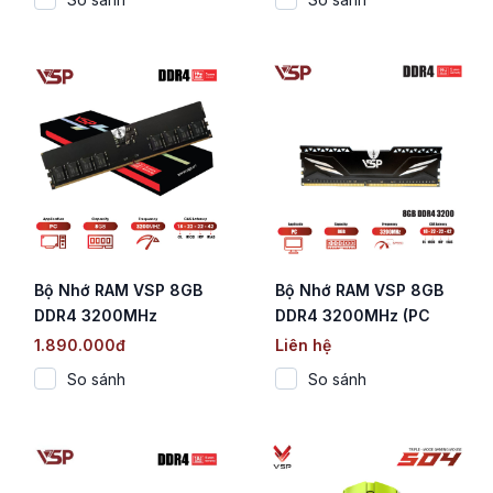
CL18)
Bộ Nhớ RAM VSP 8GB
Bộ Nhớ RAM VSP 8GB
DDR4 3200MHz
DDR4 3200MHz (PC
Desktop / Tản Nhiệt
1.890.000đ
Liên hệ
Nhôm Đen)
So sánh
So sánh