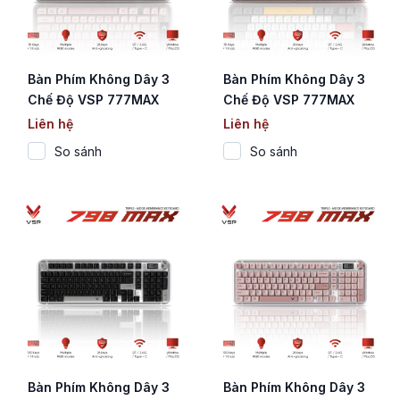
Bàn Phím Không Dây 3
Bàn Phím Không Dây 3
Chế Độ VSP 777MAX
Chế Độ VSP 777MAX
Pink (Membrane / 78
White (Membrane / 78
Liên hệ
Liên hệ
Phím / Màn Hình Digital
Phím / Màn Hình Digital
So sánh
So sánh
/ RGB / 4000mAh)
/ RGB / 4000mAh)
Bàn Phím Không Dây 3
Bàn Phím Không Dây 3