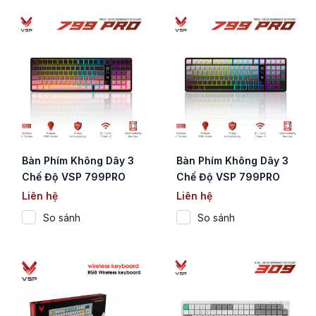
Bàn Phím Không Dây 3
Bàn Phím Không Dây 3
Chế Độ VSP 799PRO
Chế Độ VSP 799PRO
Pink Gradient
White Gradient
Liên hệ
Liên hệ
(Membrane / 102 Phím /
(Membrane / 102 Phím /
So sánh
So sánh
Màn Hình Digital / RGB /
Màn Hình Digital / RGB /
4000mAh)
4000mAh)