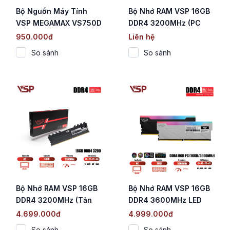
Bộ Nguồn Máy Tính
Bộ Nhớ RAM VSP 16GB
VSP MEGAMAX VS750D
DDR4 3200MHz (PC
(750W / Cybenetics
Desktop / Tản Nhiệt
950.000đ
Liên hệ
Silver / Active PFC / DC
Nhôm Đen)
So sánh
So sánh
to DC)
Bộ Nhớ RAM VSP 16GB
Bộ Nhớ RAM VSP 16GB
DDR4 3200MHz (Tản
DDR4 3600MHz LED
Nhiệt Đen / CL16 / 1.2V)
RGB (Tản Nhiệt Trắng /
4.699.000đ
4.999.000đ
Chip SK Hynix CJR /
So sánh
So sánh