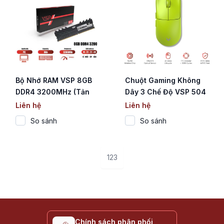
Bộ Nhớ RAM VSP 8GB
Chuột Gaming Không
DDR4 3200MHz (Tản
Dây 3 Chế Độ VSP 504
Nhiệt Đen / CL16 / 1.2V)
Green (PAW3311 /
Liên hệ
Liên hệ
Huano 20M / Triple
So sánh
So sánh
Mode)
1
2
3
Chính sách phân phối