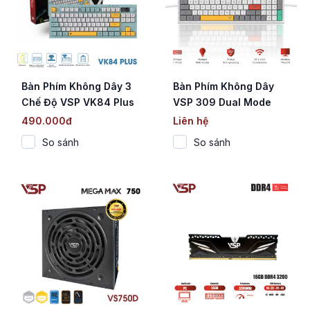
Bàn Phím Không Dây 3
Bàn Phím Không Dây
Chế Độ VSP VK84 Plus
VSP 309 Dual Mode
(Membrane / 84 Phím /
(Membrane / 99 Phím +
490.000đ
Liên hệ
Màn hình OLED / RGB)
Núm Xoay / Bluetooth &
So sánh
So sánh
2.4G / RGB)