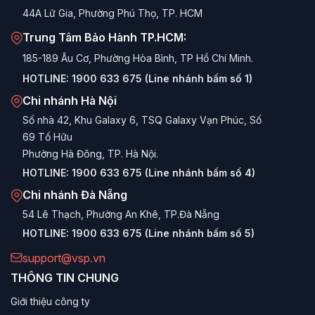
ổn định tuyệt đối, hạn chế triệt để hiện tượng màn hình xanh
44A Lữ Gia, Phường Phú Thọ, TP. HCM
(BSOD) khi chạy tác vụ siêu nặng.
Trung Tâm Bảo Hành TP.HCM:
Ưu điểm nổi bật của RAM DDR5 VSP
185-189 Âu Cơ, Phường Hòa Bình, TP Hồ Chí Minh.
Xung nhịp (Bus) cực khủng:
Khởi điểm từ mức 4800MHz và
HOTLINE:
1900 633 675 (Line nhánh bấm số 1)
dễ dàng chạm các mốc 5200MHz, 5600MHz, 6000MHz+,
Chi nhánh Hà Nội
băng thông khổng lồ giúp loại bỏ hoàn toàn hiện tượng thắt
cổ chai dữ liệu.
Số nhà 42, Khu Galaxy 6, TSQ Galaxy Vạn Phúc, Số
69 Tố Hữu
Hỗ trợ công nghệ ép xung tự động:
Tương thích hoàn hảo
với các chuẩn ép xung Intel XMP 3.0 và AMD EXPO, giúp
Phường Hà Đông, TP. Hà Nội.
người dùng đạt tốc độ tối đa chỉ với một cú click chuột trong
HOTLINE:
1900 633 675 (Line nhánh bấm số 4)
BIOS.
Chi nhánh Đà Nẵng
Thiết kế tản nhiệt cao cấp:
Trang bị hệ thống kẹp tản nhiệt
54 Lê Thạch, Phường An Khê, TP.Đà Nẵng
(Heatsink) bằng hợp kim nhôm nguyên khối, giúp duy trì nhiệt
HOTLINE:
1900 633 675 (Line nhánh bấm số 5)
độ lý tưởng ngay cả khi linh kiện bị ép xung trong thời gian
dài.
support@vsp.vn
Linh kiện tuyển chọn:
Sử dụng chip nhớ (IC) từ các nhà sản
THÔNG TIN CHUNG
xuất hàng đầu thế giới (như SK Hynix, Micron, Samsung),
đảm bảo vòng đời sản phẩm bền bỉ.
Giới thiệu công ty