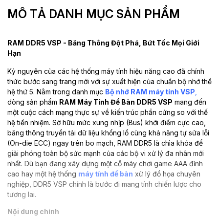
MÔ TẢ DANH MỤC SẢN PHẨM
RAM DDR5 VSP - Băng Thông Đột Phá, Bứt Tốc Mọi Giới
Hạn
Kỷ nguyên của các hệ thống máy tính hiệu năng cao đã chính
thức bước sang trang mới với sự xuất hiện của chuẩn bộ nhớ thế
hệ thứ 5. Nằm trong danh mục
Bộ nhớ RAM máy tính VSP
,
dòng sản phẩm
RAM Máy Tính Để Bàn DDR5 VSP
mang đến
một cuộc cách mạng thực sự về kiến trúc phần cứng so với thế
hệ tiền nhiệm. Sở hữu mức xung nhịp (Bus) khởi điểm cực cao,
băng thông truyền tải dữ liệu khổng lồ cùng khả năng tự sửa lỗi
(On-die ECC) ngay trên bo mạch, RAM DDR5 là chìa khóa để
giải phóng toàn bộ sức mạnh của các bộ vi xử lý đa nhân mới
nhất. Dù bạn đang xây dựng một cỗ máy chơi game AAA đỉnh
cao hay một hệ thống
máy tính để bàn
xử lý đồ họa chuyên
nghiệp, DDR5 VSP chính là bước đi mang tính chiến lược cho
tương lai.
Nội dung chính