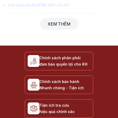
Giới thiệu RAM DDR5 VSP cho PC
Sự vượt trội của chuẩn DDR5 so với thế hệ trước
Ưu điểm nổi bật của RAM DDR5 VSP
XEM THÊM
Phân loại RAM DDR5 VSP cho PC
Tác động của dung lượng DDR5 đến trải nghiệm
Hướng dẫn chọn mua RAM DDR5 VSP phù hợp
Thông số kỹ thuật tham khảo
Chính sách phân phối
Câu hỏi thường gặp về RAM DDR5 VSP
đảm bảo quyền lợi cho KH
Liên hệ & Mua hàng
Giới thiệu RAM DDR5 VSP cho PC
Chính sách bảo hành
Nhanh chóng - Tiện ích
RAM DDR5 VSP
là thế hệ bộ nhớ trong (DRAM) tiên tiến nhất,
sử dụng chuẩn giao tiếp DIMM 288-pin thế hệ mới dành riêng
cho máy tính để bàn. Sản phẩm được thiết kế để tương thích
Tiện ích tra cứu
hoàn hảo với các thế hệ
Bo mạch chủ VSP
và các thương hiệu
hiệu quả chính xác
hàng đầu sử dụng chipset đời mới (như Intel Z690, Z790, B760
hoặc AMD X670, B650).