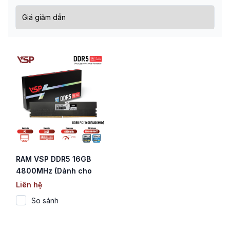
RAM VSP DDR5 16GB
4800MHz (Dành cho
PC / Chỉ hỗ trợ CPU
Liên hệ
Intel)
So sánh