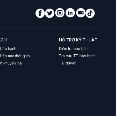
ụng hiện nay, từ văn phòng đến chơi game.
 Ryzen 3000/5000) đều hỗ trợ tốt nhất cho DDR4.
ÁCH
HỖ TRỢ KỸ THUẬT
đa nhiệm và game nặng.
 bảo hành
Kiểm tra bảo hành
bảo mật thông tin
Tra cứu TT bảo hành
nh khuyến mãi
Tải driver
lý tưởng, không cần ép xung phức tạp mà vẫn đạt
 các phần mềm nặng như Photoshop, AutoCAD mà
truyền tải tín hiệu ổn định lâu dài.