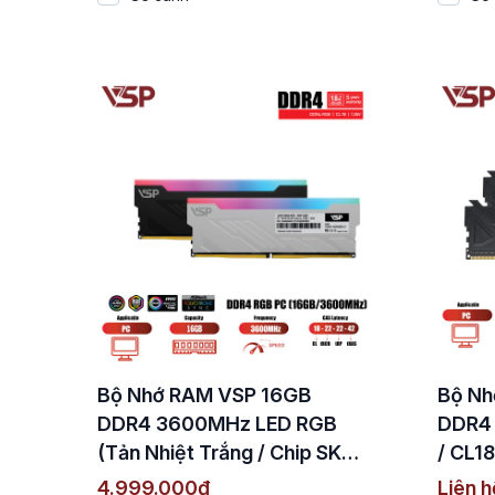
Bộ Nhớ RAM VSP 16GB
Bộ Nh
DDR4 3600MHz LED RGB
DDR4
(Tản Nhiệt Trắng / Chip SK
/ CL18
Hynix CJR / CL18)
4.999.000đ
Liên h