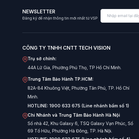
Tại sao DDR4 vẫn là lựa chọn hàng đ
NEWSLETTER
Đăng ký để nhận thông tin mới nhất từ VSP
Dù DDR5 đã xuất hiện, DDR4 vẫn thống trị thị trườ
Hiệu năng/Giá thành tối ưu:
RAM DDR4 rẻ hơn đ
CÔNG TY TNHH CNTT TECH VISION
Hệ sinh thái rộng lớn:
Hầu hết các CPU và Mainb
Tốc độ ổn định:
Với các mức bus 3200MHz, DDR4
Trụ sở chính:
44A Lữ Gia, Phường Phú Thọ, TP Hồ Chí Minh.
Ưu điểm nổi bật của RAM DDR4 VSP
Trung Tâm Bảo Hành TP.HCM:
Tốc độ Bus chuẩn mực:
Các thanh RAM VSP th
82A-84 Khuông Việt, Phường Tân Phú, TP. Hồ Chí
hiệu năng cao.
Minh.
Đa nhiệm mượt mà:
Giúp bạn thoải mái mở hàn
HOTLINE:
1900 633 675 (Line nhánh bấm số 1)
không lo thiếu RAM.
Chi Nhánh và Trung Tâm Bảo Hành Hà Nội
Thiết kế bền bỉ:
Sử dụng bo mạch PCB chất lượng 
Số nhà 42, Khu Galaxy 6, TSQ Galaxy Vạn Phúc, Số
69 Tố Hữu, Phường Hà Đông, TP. Hà Nội.
Tương thích tốt:
Đã được kiểm tra hoạt động ổn 