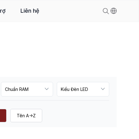
trợ
Liên hệ
Tên A->Z