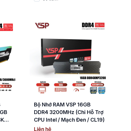
B
Bộ Nhớ RAM VSP 16GB
RGB
DDR4 3200MHz (Chỉ Hỗ Trợ
SK
CPU Intel / Mạch Đen / CL19)
Liên hệ