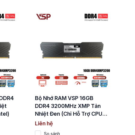
 DDR4
Bộ Nhớ RAM VSP 16GB
iệt
DDR4 3200MHz XMP Tản
tel)
Nhiệt Đen (Chỉ Hỗ Trợ CPU
Intel)
Liên hệ
So sánh