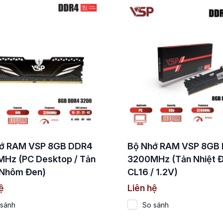
ớ RAM VSP 8GB DDR4
Bộ Nhớ RAM VSP 8GB
Hz (PC Desktop / Tản
3200MHz (Tản Nhiệt Đ
 Nhôm Đen)
CL16 / 1.2V)
ệ
Liên hệ
 sánh
So sánh