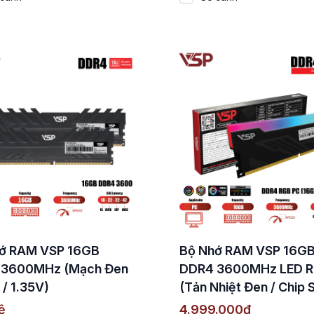
ớ RAM VSP 16GB
Bộ Nhớ RAM VSP 16G
 3600MHz (Mạch Đen
DDR4 3600MHz LED 
 / 1.35V)
(Tản Nhiệt Đen / Chip 
Hynix CJR / CL18)
ệ
4.999.000đ