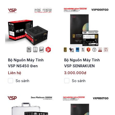
Bộ Nguồn Máy Tính
Bộ Nguồn Máy Tính
VSP NS450 Đen
VSP SENRAKUEN
(450W / 78%
VXP1000TGD (1000W /
Liên hệ
3.000.000đ
Efficiency / Flat Cable)
80 Plus Gold / Full
So sánh
So sánh
Modular / ATX 3.1 / PCIe
5.1)