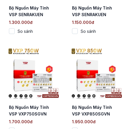
Bộ Nguồn Máy Tính
Bộ Nguồn Máy Tính
VSP SENRAKUEN
VSP SENRAKUEN
VGP750BRN (750W /
VGP650BRN (650W /
1.300.000đ
1.150.000đ
80 Plus Bronze / ATX
80 Plus Bronze / Full
So sánh
So sánh
3.1 / PCIe 5.1)
Range / Tụ Nhật)
Bộ Nguồn Máy Tính
Bộ Nguồn Máy Tính
VSP VXP750SGVN
VSP VXP850SGVN
White (750W / 80 Plus
White (850W / 80 Plus
1.700.000đ
1.950.000đ
Gold / Full Modular /
Gold / Full Modular /