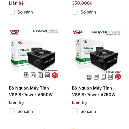
(450W / 78%
(350W / 75% Efficiency
Liên hệ
350.000đ
Efficiency / Cáp Dẹt /
/ Cáp Dẹt / Tụ Nhật)
So sánh
So sánh
Tụ Nhật)
Bộ Nguồn Máy Tính
Bộ Nguồn Máy Tính
VSP S-Power V650W
VSP S-Power V750W
(650W / 85%
(750W / Active PFC /
Liên hệ
Liên hệ
Efficiency / Active PFC
Cáp Dẹt / Tụ Nhật)
So sánh
So sánh
/ Tụ Nhật)