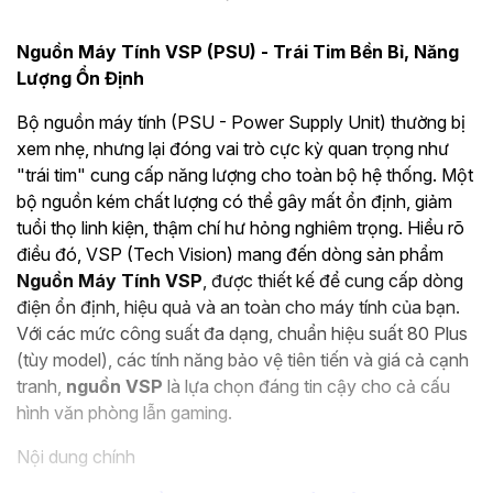
Nguồn Máy Tính VSP (PSU) - Trái Tim Bền Bỉ, Năng
Lượng Ổn Định
Bộ nguồn máy tính (PSU - Power Supply Unit) thường bị
xem nhẹ, nhưng lại đóng vai trò cực kỳ quan trọng như
"trái tim" cung cấp năng lượng cho toàn bộ hệ thống. Một
bộ nguồn kém chất lượng có thể gây mất ổn định, giảm
tuổi thọ linh kiện, thậm chí hư hỏng nghiêm trọng. Hiểu rõ
điều đó, VSP (Tech Vision) mang đến dòng sản phẩm
Nguồn Máy Tính VSP
, được thiết kế để cung cấp dòng
điện ổn định, hiệu quả và an toàn cho máy tính của bạn.
Với các mức công suất đa dạng, chuẩn hiệu suất 80 Plus
(tùy model), các tính năng bảo vệ tiên tiến và giá cả cạnh
tranh,
nguồn VSP
là lựa chọn đáng tin cậy cho cả cấu
hình văn phòng lẫn gaming.
Nội dung chính