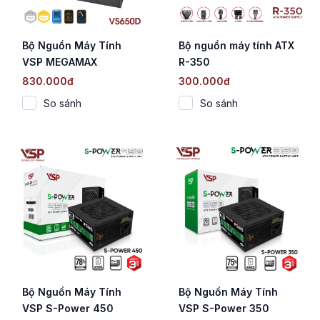
Bộ Nguồn Máy Tính
Bộ nguồn máy tính ATX
VSP MEGAMAX
R-350
VS650D (650W /
830.000đ
300.000đ
Cybenetics Silver /
So sánh
So sánh
Active PFC / DC to DC)
Bộ Nguồn Máy Tính
Bộ Nguồn Máy Tính
VSP S-Power 450
VSP S-Power 350