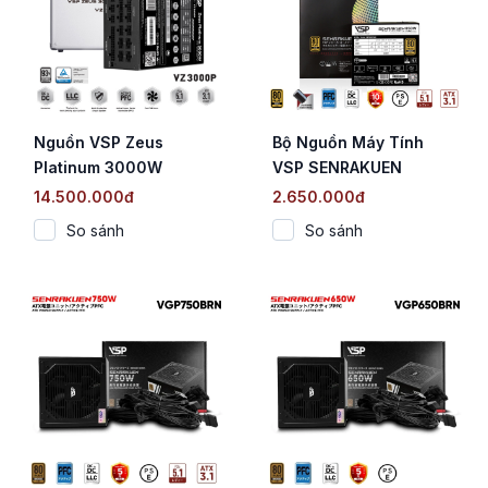
Nguồn VSP Zeus
Bộ Nguồn Máy Tính
Platinum 3000W
VSP SENRAKUEN
(VZ3000P / 80 PLUS
VXP850TGD (850W /
14.500.000đ
2.650.000đ
Platinum / Full Bridge +
80 Plus Gold / Full
So sánh
So sánh
LLC Resonant + DC-DC
Modular / ATX 3.1 / PCIe
/ Full Modular)
5.1)