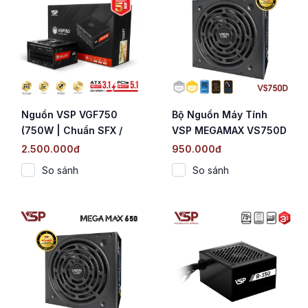
Nguồn VSP VGF750
Bộ Nguồn Máy Tính
(750W | Chuẩn SFX /
VSP MEGAMAX VS750D
Cybenetics Platinum |
(750W / Cybenetics
2.500.000đ
950.000đ
Fully Modular | ATX 3.1
Silver / Active PFC / DC
So sánh
So sánh
& PCIe 5.1)
to DC)