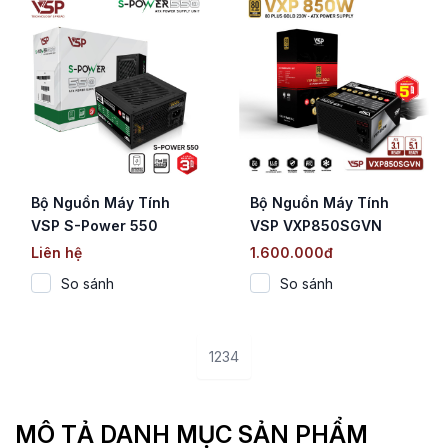
Bộ Nguồn Máy Tính
Bộ Nguồn Máy Tính
VSP S-Power 550
VSP VXP850SGVN
(550W / Cáp Dẹt / Tụ
(850W / 80 Plus Gold /
Liên hệ
1.600.000đ
Nhật Bản)
Straight Line / ATX 3.1)
So sánh
So sánh
1
2
3
4
MÔ TẢ DANH MỤC SẢN PHẨM