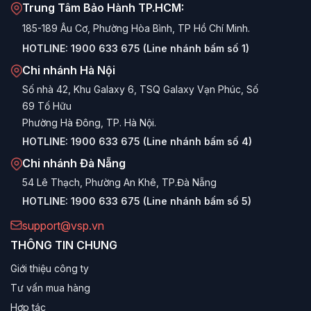
Trung Tâm Bảo Hành TP.HCM:
Hiệu năng trên giá thành (P/P) xuất sắc:
VSP cung
185-189 Âu Cơ, Phường Hòa Bình, TP Hồ Chí Minh.
cấp các bộ nguồn chất lượng, công suất thực với mức
HOTLINE:
1900 633 675 (Line nhánh bấm số 1)
giá cực kỳ cạnh tranh, giúp bạn tiết kiệm chi phí để đầu
Chi nhánh Hà Nội
tư vào CPU hay VGA mạnh hơn.
Số nhà 42, Khu Galaxy 6, TSQ Galaxy Vạn Phúc, Số
Hoạt động ổn định & Bền bỉ:
Được sản xuất trên dây
69 Tố Hữu
chuyền hiện đại với linh kiện tụ điện chịu nhiệt tốt,
Phường Hà Đông, TP. Hà Nội.
nguồn VSP đảm bảo sự ổn định cho hệ thống hoạt
HOTLINE:
1900 633 675 (Line nhánh bấm số 4)
động 24/7.
Chi nhánh Đà Nẵng
Đa dạng phân khúc:
Dù bạn cần lắp máy văn phòng
54 Lê Thạch, Phường An Khê, TP.Đà Nẵng
giá rẻ hay dàn PC Gaming cao cấp chạy RTX 40-
HOTLINE:
1900 633 675 (Line nhánh bấm số 5)
series, VSP đều có dòng sản phẩm tương ứng.
support@vsp.vn
Chế độ bảo hành uy tín:
Sản phẩm được bảo hành
THÔNG TIN CHUNG
chính hãng dài hạn (thường từ 36 tháng trở lên với các
dòng cao cấp), mang lại sự an tâm tuyệt đối.
Giới thiệu công ty
Tư vấn mua hàng
Hệ thống cáp đầy đủ:
Trang bị đủ các đầu cấp nguồn
cần thiết (24-pin Mainboard, 8-pin CPU, 6+2 pin
Hợp tác