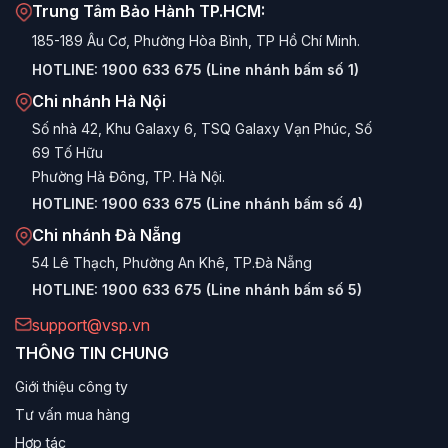
Trung Tâm Bảo Hành TP.HCM:
Hiệu năng trên giá thành (P/P) xuất sắc:
VSP cung
185-189 Âu Cơ, Phường Hòa Bình, TP Hồ Chí Minh.
cấp các bộ nguồn chất lượng, công suất thực với mức
HOTLINE:
1900 633 675 (Line nhánh bấm số 1)
giá cực kỳ cạnh tranh, giúp bạn tiết kiệm chi phí để đầu
Chi nhánh Hà Nội
tư vào CPU hay VGA mạnh hơn.
Số nhà 42, Khu Galaxy 6, TSQ Galaxy Vạn Phúc, Số
Hoạt động ổn định & Bền bỉ:
Được sản xuất trên dây
69 Tố Hữu
chuyền hiện đại với linh kiện tụ điện chịu nhiệt tốt,
Phường Hà Đông, TP. Hà Nội.
nguồn VSP đảm bảo sự ổn định cho hệ thống hoạt
HOTLINE:
1900 633 675 (Line nhánh bấm số 4)
động 24/7.
Chi nhánh Đà Nẵng
Đa dạng phân khúc:
Dù bạn cần lắp máy văn phòng
54 Lê Thạch, Phường An Khê, TP.Đà Nẵng
giá rẻ hay dàn PC Gaming cao cấp chạy RTX 40-
HOTLINE:
1900 633 675 (Line nhánh bấm số 5)
series, VSP đều có dòng sản phẩm tương ứng.
support@vsp.vn
Chế độ bảo hành uy tín:
Sản phẩm được bảo hành
THÔNG TIN CHUNG
chính hãng dài hạn (thường từ 36 tháng trở lên với các
dòng cao cấp), mang lại sự an tâm tuyệt đối.
Giới thiệu công ty
Tư vấn mua hàng
Hệ thống cáp đầy đủ:
Trang bị đủ các đầu cấp nguồn
cần thiết (24-pin Mainboard, 8-pin CPU, 6+2 pin
Hợp tác