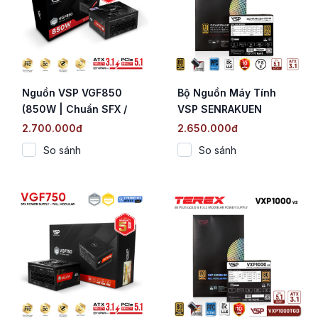
Nguồn VSP VGF850
Bộ Nguồn Máy Tính
(850W | Chuẩn SFX /
VSP SENRAKUEN
Cybenetics Platinum |
VXP850TGD (850W /
2.700.000đ
2.650.000đ
Fully Modular | ATX 3.1
80 Plus Gold / Full
So sánh
So sánh
& PCIe 5.1)
Modular / ATX 3.1 / PCIe
5.1)