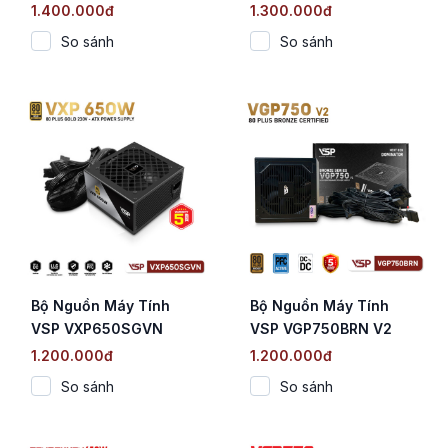
(750W / 80 Plus Gold /
VGP750BRN (750W /
1.400.000đ
1.300.000đ
Straight Line / ATX 3.1)
80 Plus Bronze / ATX
So sánh
So sánh
3.1 / PCIe 5.1)
Bộ Nguồn Máy Tính
Bộ Nguồn Máy Tính
VSP VXP650SGVN
VSP VGP750BRN V2
(650W / 80 Plus Gold /
(750W / 80 Plus
1.200.000đ
1.200.000đ
Straight Line / Tụ Nhật)
Bronze / ATX 3.1 / PCIe
So sánh
So sánh
5.1)