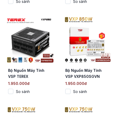
So sánh
So sánh
Modular / ATX 3.0 /
ATX 3.1 / PCIe 5.1)
PCIe 5.0)
Bộ Nguồn Máy Tính
Bộ Nguồn Máy Tính
VSP TEREX
VSP VXP850SGVN
VXP850TGD (850W /
White (850W / 80 Plus
1.950.000đ
1.950.000đ
80 Plus Gold / Full
Gold / Full Modular /
So sánh
So sánh
Modular / ATX 3.0 /
ATX 3.1)
PCIe 5.0)