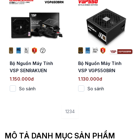
Bộ Nguồn Máy Tính
Bộ Nguồn Máy Tính
VSP SENRAKUEN
VSP VGP550BRN
VGP650BRN (650W /
(550W / 80 Plus
1.150.000đ
1.130.000đ
80 Plus Bronze / Full
Bronze / Full Range /
So sánh
So sánh
Range / Tụ Nhật)
DC to DC) Mô tả ngắn:
1
2
3
4
MÔ TẢ DANH MỤC SẢN PHẨM