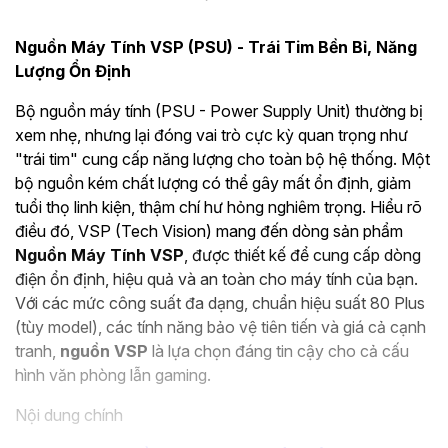
Nguồn Máy Tính VSP (PSU) - Trái Tim Bền Bỉ, Năng
Lượng Ổn Định
Bộ nguồn máy tính (PSU - Power Supply Unit) thường bị
xem nhẹ, nhưng lại đóng vai trò cực kỳ quan trọng như
"trái tim" cung cấp năng lượng cho toàn bộ hệ thống. Một
bộ nguồn kém chất lượng có thể gây mất ổn định, giảm
tuổi thọ linh kiện, thậm chí hư hỏng nghiêm trọng. Hiểu rõ
điều đó, VSP (Tech Vision) mang đến dòng sản phẩm
Nguồn Máy Tính VSP
, được thiết kế để cung cấp dòng
điện ổn định, hiệu quả và an toàn cho máy tính của bạn.
Với các mức công suất đa dạng, chuẩn hiệu suất 80 Plus
(tùy model), các tính năng bảo vệ tiên tiến và giá cả cạnh
tranh,
nguồn VSP
là lựa chọn đáng tin cậy cho cả cấu
hình văn phòng lẫn gaming.
Nội dung chính