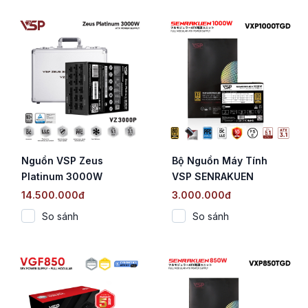
Nguồn VSP Zeus
Bộ Nguồn Máy Tính
Platinum 3000W
VSP SENRAKUEN
(VZ3000P / 80 PLUS
VXP1000TGD (1000W /
14.500.000đ
3.000.000đ
Platinum / Full Bridge +
80 Plus Gold / Full
So sánh
So sánh
LLC Resonant + DC-DC
Modular / ATX 3.1 / PCIe
/ Full Modular)
5.1)