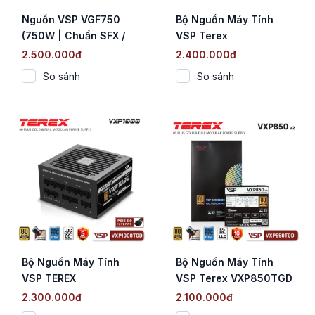
Nguồn VSP VGF750
Bộ Nguồn Máy Tính
(750W | Chuẩn SFX /
VSP Terex
Cybenetics Platinum |
VXP1000TGD Ver2
2.500.000đ
2.400.000đ
Fully Modular | ATX 3.1
(1000W / 80 Plus Gold
So sánh
So sánh
& PCIe 5.1)
/ Full Modular / ATX 3.1
/ PCIe 5.1)
Bộ Nguồn Máy Tính
Bộ Nguồn Máy Tính
VSP TEREX
VSP Terex VXP850TGD
VXP1000TGD (1000W /
Ver2 (850W / 80 Plus
2.300.000đ
2.100.000đ
80 Plus Gold / Full
Gold / Full Modular /