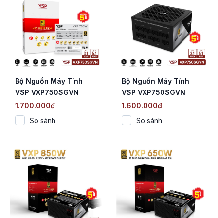
Bộ Nguồn Máy Tính
Bộ Nguồn Máy Tính
VSP VXP750SGVN
VSP VXP750SGVN
White (750W / 80 Plus
(750W / 80 Plus Gold /
1.700.000đ
1.600.000đ
Gold / Full Modular /
Full Modular / ATX 3.1)
So sánh
So sánh
ATX 3.1)