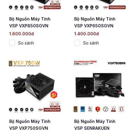
Bộ Nguồn Máy Tính
Bộ Nguồn Máy Tính
VSP VXP850SGVN
VSP VXP650SGVN
(850W / 80 Plus Gold /
(650W / 80 Plus Gold /
1.600.000đ
1.400.000đ
Straight Line / ATX 3.1)
Full Modular / Tụ Nhật)
So sánh
So sánh
Bộ Nguồn Máy Tính
Bộ Nguồn Máy Tính
VSP VXP750SGVN
VSP SENRAKUEN