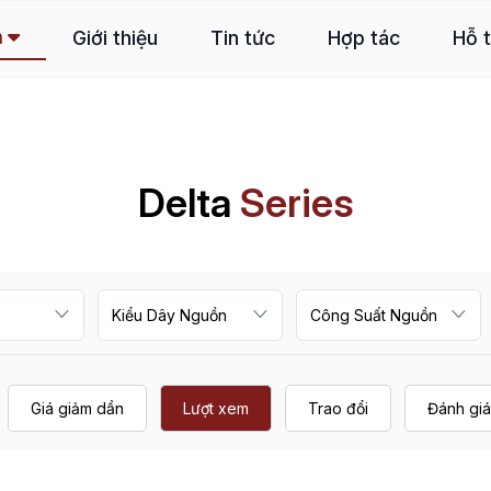
m
Giới thiệu
Tin tức
Hợp tác
Hỗ 
Delta
Series
Giá giảm dần
Lượt xem
Trao đổi
Đánh giá