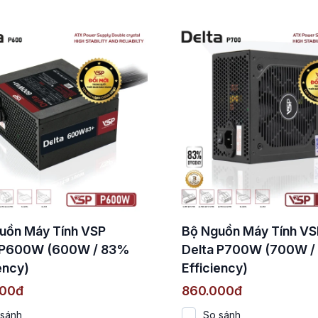
uồn Máy Tính VSP
Bộ Nguồn Máy Tính VS
 P600W (600W / 83%
Delta P700W (700W /
ency)
Efficiency)
000đ
860.000đ
 sánh
So sánh