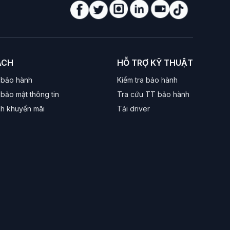
ặc nâng cấp máy tính văn phòng/gia đình.
ÁCH
HỖ TRỢ KỸ THUẬT
 bảo hành
Kiểm tra bảo hành
g thường.
bảo mật thông tin
Tra cứu TT bảo hành
nh khuyến mãi
Tải driver
 cao hơn có thể có thêm đầu PCIe 6-pin/8-pin cho