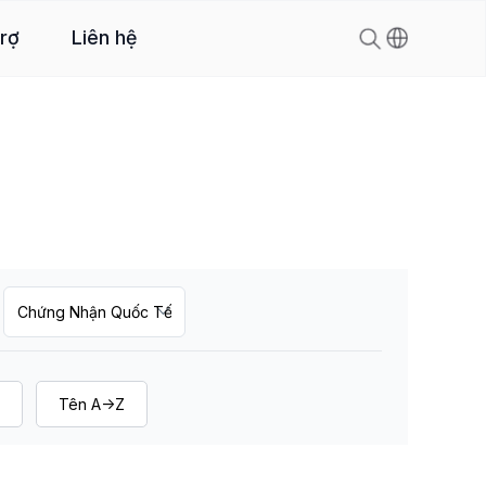
trợ
Liên hệ
Tên A->Z