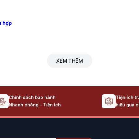
ù hợp
XEM THÊM
hẩm nguồn ATX phổ thông của VSP, được thiết kế để cung cấp
u chí thiết thực:
Chính sách bảo hành
Tiện ích t
ho các linh kiện, hạn chế sự biến động điện áp có thể gây hạ
Nhanh chóng - Tiện ích
hiệu quả c
 lượng ở mức tốt trong phân khúc giá rẻ, giảm thiểu lãng phí 
bảo chất lượng trong tầm giá, mang lại độ bền khá và hoạt đ
yếu (như OVP - bảo vệ quá áp, SCP - bảo vệ ngắn mạch...) để