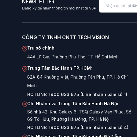
NEWSLETTER
Giá cả phải chăng:
Là giải pháp tiết kiệm chi ph
Đăng ký để nhận thông tin mới nhất từ VSP
Ưu điểm nổi bật của Delta Series
Hiệu quả về chi phí:
Là giải pháp nguồn có giá t
CÔNG TY TNHH CNTT TECH VISION
Thiết kế tiêu chuẩn:
Theo chuẩn ATX phổ biến, 
Trụ sở chính:
Hoạt động êm ái:
Quạt làm mát 120mm giúp tản n
44A Lữ Gia, Phường Phú Thọ, TP Hồ Chí Minh.
Độ bền khá:
Sử dụng linh kiện được kiểm tra kỹ l
Trung Tâm Bảo Hành TP.HCM:
Bảo hành chính hãng:
An tâm sử dụng với chính
82A-84 Khuông Việt, Phường Tân Phú, TP. Hồ Chí
Các tính năng chính của Delta Series
Minh.
HOTLINE:
1900 633 675 (Line nhánh bấm số 1)
Công suất đa dạng:
Cung cấp các mức công suấ
Chi Nhánh và Trung Tâm Bảo Hành Hà Nội
Sơn tĩnh điện:
Vỏ nguồn được sơn tĩnh điện màu 
Số nhà 42, Khu Galaxy 6, TSQ Galaxy Vạn Phúc, Số
69 Tố Hữu, Phường Hà Đông, TP. Hà Nội.
Quạt làm mát 120mm:
Giúp tản nhiệt hiệu quả v
HOTLINE:
1900 633 675 (Line nhánh bấm số 4)
Đầy đủ đầu cắm cơ bản:
Cung cấp đủ đầu cắm A
Chi Nhánh và Trung Tâm Bảo Hành Đà Nẵng