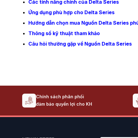
Các tính năng chính của Delta Series
Ứng dụng phù hợp cho Delta Series
Hướng dẫn chọn mua Nguồn Delta Series ph
Thông số kỹ thuật tham khảo
Câu hỏi thường gặp về Nguồn Delta Series
Liên hệ & Mua hàng
Giới thiệu Nguồn VSP Delta Series
Nguồn Máy Tính VSP Delta Series
là dòng sản p
thông dụng. Dòng sản phẩm này tập trung vào các tiê
Chính sách phân phối
Độ ổn định cao:
Cung cấp dòng điện DC ổn định c
đảm bảo quyền lợi cho KH
Hiệu suất khá:
Đảm bảo hiệu suất chuyển đổi năng
Linh kiện chọn lọc:
Sử dụng các thành phần đảm 
Bảo vệ cơ bản:
Tích hợp các mạch bảo vệ thiết 