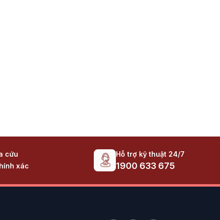
 năng lượng ổn định cho các hệ thống máy tính
Hỗ trợ kỹ thuật 24/7
ra cứu
i cho hệ thống.
1900 633 675
hính xác
điện năng.
ộng ổn định.
 tăng cường an toàn cho máy tính.