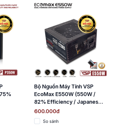
P
Bộ Nguồn Máy Tính VSP
 75%
EcoMax E550W (550W /
82% Efficiency / Japanese
Capacitors)
600.000đ
So sánh