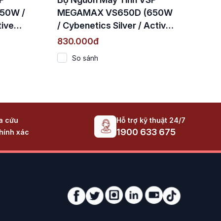
50W /
MEGAMAX VS650D (650W
tive
/ Cybenetics Silver / Active
PFC / DC to DC)
830.000đ
So sánh
Hỗ trợ kỹ thuật 24/7
ra cứu
1900 633 675
hính xác