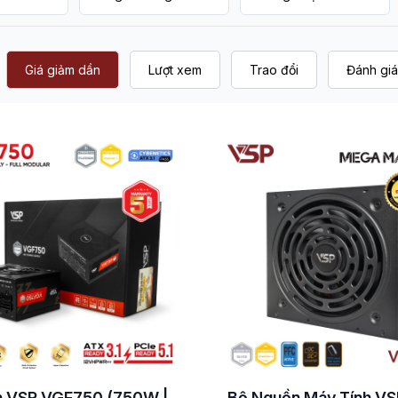
Giá giảm dần
Lượt xem
Trao đổi
Đánh giá
 VSP VGF750 (750W |
Bộ Nguồn Máy Tính VS