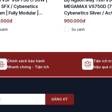
 SFX / Cybenetics
MEGAMAX VS750D (7
um | Fully Modular |
Cybenetics Silver / Ac
1 & PCIe 5.1)
PFC / DC to DC)
.000đ
950.000đ
 sánh
So sánh
Chính sách bảo hành
Tiện ích t
Nhanh chóng - Tiện ích
hiệu quả c
ĐĂNG KÝ