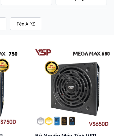
Tên A->Z
P
Bộ Nguồn Máy Tính VSP