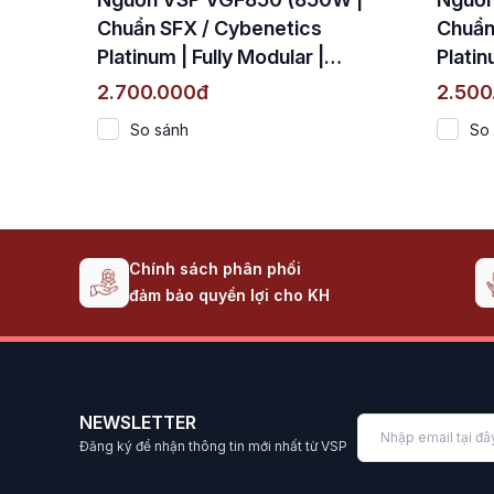
Chuẩn SFX / Cybenetics
Chuẩn
Platinum | Fully Modular |
Platin
ATX 3.1 & PCIe 5.1)
ATX 3.
2.700.000đ
2.500
So sánh
So
Chính sách phân phối
đảm bảo quyền lợi cho KH
NEWSLETTER
Đăng ký để nhận thông tin mới nhất từ VSP