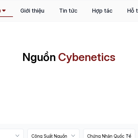
m
Giới thiệu
Tin tức
Hợp tác
Hỗ 
Nguồn
Cybenetics