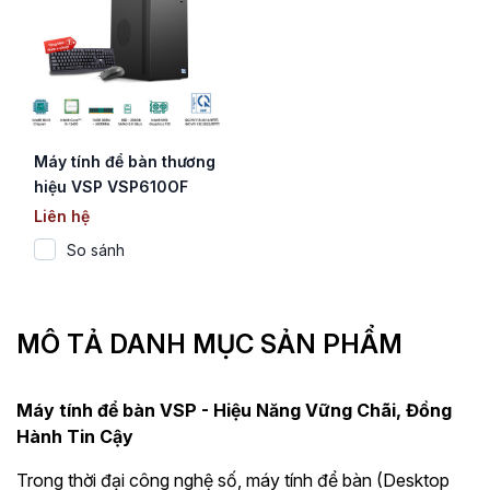
Máy tính để bàn thương
hiệu VSP VSP610OF
(Core i5-12400)
Liên hệ
So sánh
MÔ TẢ DANH MỤC SẢN PHẨM
Máy tính để bàn VSP - Hiệu Năng Vững Chãi, Đồng
Hành Tin Cậy
Trong thời đại công nghệ số, máy tính để bàn (Desktop