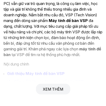
PC) vẫn giữ vai trò quan trọng, là công cụ làm việc, học
tập và giải trí không thể thiếu trong nhiều gia đình và
doanh nghiệp. Nắm bắt nhu cầu đó, VSP (Tech Vision)
mang đến dòng sản phẩm
Máy tính để bàn VSP
đa
dạng, chất lượng. Với mục tiêu cung cấp giải pháp tối ưu
về hiệu năng và chi phí, các bộ máy tính VSP được lắp ráp
từ những linh kiện chọn lọc, đảm bảo hoạt động ổn định,
bền bỉ, đáp ứng tốt từ nhu cầu văn phòng cơ bản đến
gaming giải trí. Khám phá ngay các lựa chọn
máy tính để
bàn
tại VSP để tìm ra hệ thống phù hợp nhất.
Nội dung chính
Giới thiệu Máy tính để bàn VSP
Ưu điểm nổi bật của Máy tính để bàn VSP
XEM THÊM
Phân loại Máy tính để bàn VSP theo nhu cầu
Ứng dụng thực tế của Máy tính để bàn VSP
Hướng dẫn chọn mua Máy tính để bàn VSP phù