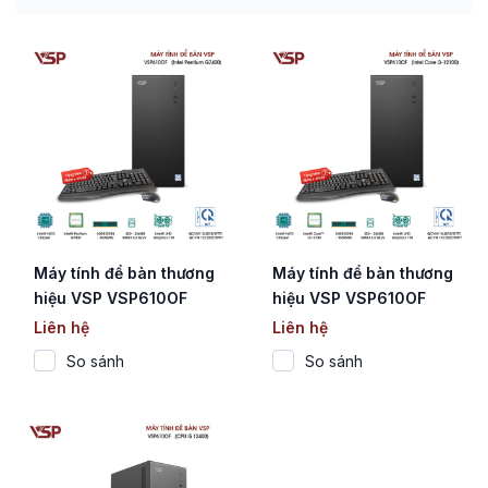
Máy tính để bàn thương
Máy tính để bàn thương
hiệu VSP VSP610OF
hiệu VSP VSP610OF
(CPU Intel Pentium
(Core i3-12100)
Liên hệ
Liên hệ
Gold G7400)
So sánh
So sánh