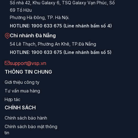
cấp RAM, SSD, VGA trong tương lai.
Số nhà 42, Khu Galaxy 6, TSQ Galaxy Vạn Phúc, Số
69 Tố Hữu
Bảo hành thuận tiện:
Chế độ bảo hành trọn bộ hoặc
Phường Hà Đông, TP. Hà Nội.
theo linh kiện tại hệ thống trung tâm bảo hành VSP trên
toàn quốc.
HOTLINE:
1900 633 675 (Line nhánh bấm số 4)
Chi nhánh Đà Nẵng
Phân loại Máy tính để bàn VSP theo nhu
54 Lê Thạch, Phường An Khê, TP.Đà Nẵng
cầu
HOTLINE:
1900 633 675 (Line nhánh bấm số 5)
Máy tính VSP Văn phòng & Học tập
support@vsp.vn
THÔNG TIN CHUNG
Dòng sản phẩm tập trung vào sự nhỏ gọn, tiết kiệm điện
Giới thiệu công ty
và độ bền. Cấu hình thường sử dụng CPU Intel Core i3
hoặc Pentium, RAM 8GB, SSD tốc độ cao giúp khởi động
Tư vấn mua hàng
máy và ứng dụng văn phòng (Word, Excel) chỉ trong vài
Hợp tác
giây. Vỏ case thường là các mẫu V28xx nhỏ gọn, lịch sự.
CHÍNH SÁCH
Máy tính VSP Gaming & Giải trí
Chính sách bảo hành
Chính sách bảo mật thông
Dành cho game thủ và người dùng gia đình. Trang bị CPU
tin