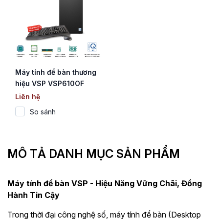
Máy tính để bàn thương
hiệu VSP VSP610OF
(Core i3-12100)
Liên hệ
So sánh
MÔ TẢ DANH MỤC SẢN PHẨM
Máy tính để bàn VSP - Hiệu Năng Vững Chãi, Đồng
Hành Tin Cậy
Trong thời đại công nghệ số, máy tính để bàn (Desktop