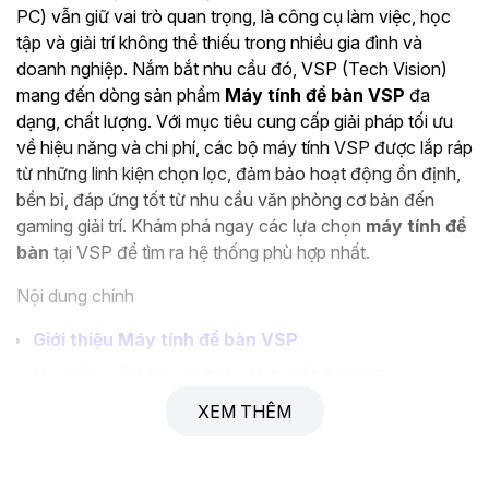
PC) vẫn giữ vai trò quan trọng, là công cụ làm việc, học
tập và giải trí không thể thiếu trong nhiều gia đình và
doanh nghiệp. Nắm bắt nhu cầu đó, VSP (Tech Vision)
mang đến dòng sản phẩm
Máy tính để bàn VSP
đa
dạng, chất lượng. Với mục tiêu cung cấp giải pháp tối ưu
về hiệu năng và chi phí, các bộ máy tính VSP được lắp ráp
từ những linh kiện chọn lọc, đảm bảo hoạt động ổn định,
bền bỉ, đáp ứng tốt từ nhu cầu văn phòng cơ bản đến
gaming giải trí. Khám phá ngay các lựa chọn
máy tính để
bàn
tại VSP để tìm ra hệ thống phù hợp nhất.
Nội dung chính
Giới thiệu Máy tính để bàn VSP
Ưu điểm nổi bật của Máy tính để bàn VSP
XEM THÊM
Phân loại Máy tính để bàn VSP theo nhu cầu
Ứng dụng thực tế của Máy tính để bàn VSP
Hướng dẫn chọn mua Máy tính để bàn VSP phù