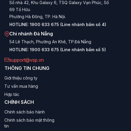
cấp RAM, SSD, VGA trong tương lai.
Số nhà 42, Khu Galaxy 6, TSQ Galaxy Vạn Phúc, Số
69 Tố Hữu
Bảo hành thuận tiện:
Chế độ bảo hành trọn bộ hoặc
Phường Hà Đông, TP. Hà Nội.
theo linh kiện tại hệ thống trung tâm bảo hành VSP trên
toàn quốc.
HOTLINE:
1900 633 675 (Line nhánh bấm số 4)
Chi nhánh Đà Nẵng
Phân loại Máy tính để bàn VSP theo nhu
54 Lê Thạch, Phường An Khê, TP.Đà Nẵng
cầu
HOTLINE:
1900 633 675 (Line nhánh bấm số 5)
Máy tính VSP Văn phòng & Học tập
support@vsp.vn
THÔNG TIN CHUNG
Dòng sản phẩm tập trung vào sự nhỏ gọn, tiết kiệm điện
Giới thiệu công ty
và độ bền. Cấu hình thường sử dụng CPU Intel Core i3
hoặc Pentium, RAM 8GB, SSD tốc độ cao giúp khởi động
Tư vấn mua hàng
máy và ứng dụng văn phòng (Word, Excel) chỉ trong vài
Hợp tác
giây. Vỏ case thường là các mẫu V28xx nhỏ gọn, lịch sự.
CHÍNH SÁCH
Máy tính VSP Gaming & Giải trí
Chính sách bảo hành
Chính sách bảo mật thông
Dành cho game thủ và người dùng gia đình. Trang bị CPU
tin