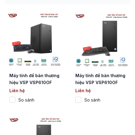
Máy tính để bàn thương
Máy tính để bàn thương
hiệu VSP VSP610OF
hiệu VSP VSP610OF
(Core i5-12400)
(CPU Intel Pentium
Liên hệ
Liên hệ
Gold G7400)
So sánh
So sánh