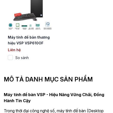
Máy tính để bàn thương
hiệu VSP VSP610OF
(Core i3-12100)
Liên hệ
So sánh
MÔ TẢ DANH MỤC SẢN PHẨM
Máy tính để bàn VSP - Hiệu Năng Vững Chãi, Đồng
Hành Tin Cậy
Trong thời đại công nghệ số, máy tính để bàn (Desktop