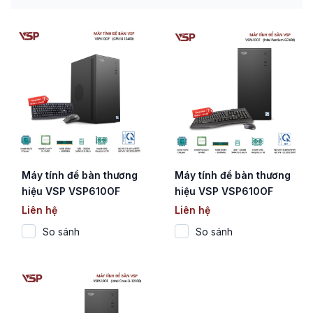
Máy tính để bàn thương
Máy tính để bàn thương
hiệu VSP VSP610OF
hiệu VSP VSP610OF
(Core i5-12400)
(CPU Intel Pentium
Liên hệ
Liên hệ
Gold G7400)
So sánh
So sánh