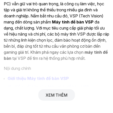
PC) vẫn giữ vai trò quan trọng, là công cụ làm việc, học
tập và giải trí không thể thiếu trong nhiều gia đình và
doanh nghiệp. Nắm bắt nhu cầu đó, VSP (Tech Vision)
mang đến dòng sản phẩm
Máy tính để bàn VSP
đa
dạng, chất lượng. Với mục tiêu cung cấp giải pháp tối ưu
về hiệu năng và chi phí, các bộ máy tính VSP được lắp ráp
từ những linh kiện chọn lọc, đảm bảo hoạt động ổn định,
bền bỉ, đáp ứng tốt từ nhu cầu văn phòng cơ bản đến
gaming giải trí. Khám phá ngay các lựa chọn
máy tính để
bàn
tại VSP để tìm ra hệ thống phù hợp nhất.
Nội dung chính
Giới thiệu Máy tính để bàn VSP
Ưu điểm nổi bật của Máy tính để bàn VSP
XEM THÊM
Phân loại Máy tính để bàn VSP theo nhu cầu
Ứng dụng thực tế của Máy tính để bàn VSP
Hướng dẫn chọn mua Máy tính để bàn VSP phù