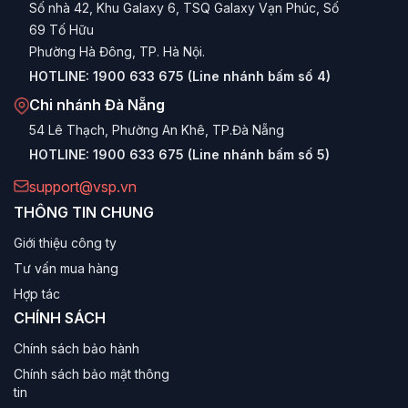
cấp RAM, SSD, VGA trong tương lai.
Số nhà 42, Khu Galaxy 6, TSQ Galaxy Vạn Phúc, Số
69 Tố Hữu
Bảo hành thuận tiện:
Chế độ bảo hành trọn bộ hoặc
Phường Hà Đông, TP. Hà Nội.
theo linh kiện tại hệ thống trung tâm bảo hành VSP trên
toàn quốc.
HOTLINE:
1900 633 675 (Line nhánh bấm số 4)
Chi nhánh Đà Nẵng
Phân loại Máy tính để bàn VSP theo nhu
54 Lê Thạch, Phường An Khê, TP.Đà Nẵng
cầu
HOTLINE:
1900 633 675 (Line nhánh bấm số 5)
Máy tính VSP Văn phòng & Học tập
support@vsp.vn
THÔNG TIN CHUNG
Dòng sản phẩm tập trung vào sự nhỏ gọn, tiết kiệm điện
Giới thiệu công ty
và độ bền. Cấu hình thường sử dụng CPU Intel Core i3
hoặc Pentium, RAM 8GB, SSD tốc độ cao giúp khởi động
Tư vấn mua hàng
máy và ứng dụng văn phòng (Word, Excel) chỉ trong vài
Hợp tác
giây. Vỏ case thường là các mẫu V28xx nhỏ gọn, lịch sự.
CHÍNH SÁCH
Máy tính VSP Gaming & Giải trí
Chính sách bảo hành
Chính sách bảo mật thông
Dành cho game thủ và người dùng gia đình. Trang bị CPU
tin