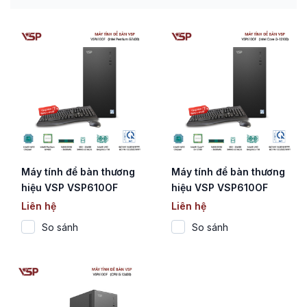
Máy tính để bàn thương
Máy tính để bàn thương
hiệu VSP VSP610OF
hiệu VSP VSP610OF
(CPU Intel Pentium
(Core i3-12100)
Liên hệ
Liên hệ
Gold G7400)
So sánh
So sánh