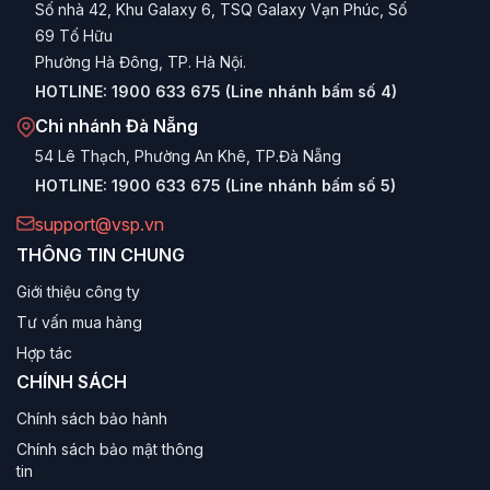
cấp RAM, SSD, VGA trong tương lai.
Số nhà 42, Khu Galaxy 6, TSQ Galaxy Vạn Phúc, Số
69 Tố Hữu
Bảo hành thuận tiện:
Chế độ bảo hành trọn bộ hoặc
Phường Hà Đông, TP. Hà Nội.
theo linh kiện tại hệ thống trung tâm bảo hành VSP trên
toàn quốc.
HOTLINE:
1900 633 675 (Line nhánh bấm số 4)
Chi nhánh Đà Nẵng
Phân loại Máy tính để bàn VSP theo nhu
54 Lê Thạch, Phường An Khê, TP.Đà Nẵng
cầu
HOTLINE:
1900 633 675 (Line nhánh bấm số 5)
Máy tính VSP Văn phòng & Học tập
support@vsp.vn
THÔNG TIN CHUNG
Dòng sản phẩm tập trung vào sự nhỏ gọn, tiết kiệm điện
Giới thiệu công ty
và độ bền. Cấu hình thường sử dụng CPU Intel Core i3
hoặc Pentium, RAM 8GB, SSD tốc độ cao giúp khởi động
Tư vấn mua hàng
máy và ứng dụng văn phòng (Word, Excel) chỉ trong vài
Hợp tác
giây. Vỏ case thường là các mẫu V28xx nhỏ gọn, lịch sự.
CHÍNH SÁCH
Máy tính VSP Gaming & Giải trí
Chính sách bảo hành
Chính sách bảo mật thông
Dành cho game thủ và người dùng gia đình. Trang bị CPU
tin