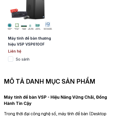
Máy tính để bàn thương
hiệu VSP VSP610OF
(Core i5-12400)
Liên hệ
So sánh
MÔ TẢ DANH MỤC SẢN PHẨM
Máy tính để bàn VSP - Hiệu Năng Vững Chãi, Đồng
Hành Tin Cậy
Trong thời đại công nghệ số, máy tính để bàn (Desktop