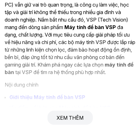
PC) vẫn giữ vai trò quan trọng, là công cụ làm việc, học
tập và giải trí không thể thiếu trong nhiều gia đình và
doanh nghiệp. Nắm bắt nhu cầu đó, VSP (Tech Vision)
mang đến dòng sản phẩm
Máy tính để bàn VSP
đa
dạng, chất lượng. Với mục tiêu cung cấp giải pháp tối ưu
về hiệu năng và chi phí, các bộ máy tính VSP được lắp ráp
từ những linh kiện chọn lọc, đảm bảo hoạt động ổn định,
bền bỉ, đáp ứng tốt từ nhu cầu văn phòng cơ bản đến
gaming giải trí. Khám phá ngay các lựa chọn
máy tính để
bàn
tại VSP để tìm ra hệ thống phù hợp nhất.
Nội dung chính
Giới thiệu Máy tính để bàn VSP
Ưu điểm nổi bật của Máy tính để bàn VSP
XEM THÊM
Phân loại Máy tính để bàn VSP theo nhu cầu
Ứng dụng thực tế của Máy tính để bàn VSP
Hướng dẫn chọn mua Máy tính để bàn VSP phù