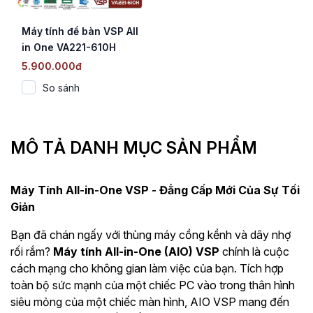
Máy tính để bàn VSP All
in One VA221-610H
(21.45"/FHD/60Hz)
5.900.000đ
So sánh
MÔ TẢ DANH MỤC SẢN PHẨM
Máy Tính All-in-One VSP - Đẳng Cấp Mới Của Sự Tối
Giản
Bạn đã chán ngấy với thùng máy cồng kềnh và dây nhợ
rối rắm?
Máy tính All-in-One (AIO) VSP
chính là cuộc
cách mạng cho không gian làm việc của bạn. Tích hợp
toàn bộ sức mạnh của một chiếc PC vào trong thân hình
siêu mỏng của một chiếc màn hình, AIO VSP mang đến