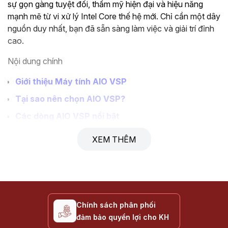
sự gọn gàng tuyệt đối, thẩm mỹ hiện đại và hiệu năng
mạnh mẽ từ vi xử lý Intel Core thế hệ mới. Chỉ cần một dây
nguồn duy nhất, bạn đã sẵn sàng làm việc và giải trí đỉnh
cao.
Nội dung chính
Giới thiệu Máy tính AIO VSP
Tại sao nên chọn AIO VSP?
Các dòng AIO VSP nổi bật
Ứng dụng thực tế
XEM THÊM
Hướng dẫn chọn mua
Thông số kỹ thuật tham khảo
Câu hỏi thường gặp
Liên hệ & Mua hàng
Chính sách phân phối
đảm bảo quyền lợi cho KH
Giới thiệu Máy tính AIO VSP