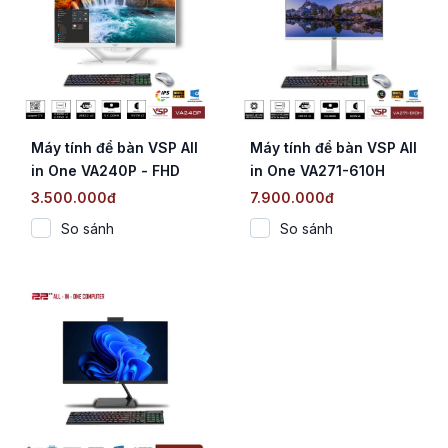
Máy tính để bàn VSP All
Máy tính để bàn VSP All
in One VA240P - FHD
in One VA271-610H
White
(Trắng/27inch/FHD/60Hz)
3.500.000đ
7.900.000đ
So sánh
So sánh