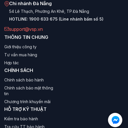
Chi nhánh Đà Nẵng
hình 23.8 inch vừa vặn, độ nét cao. Thiết kế chân đế kim
loại chắc chắn, có tùy chọn màu Trắng (White) rất đẹp.
54 Lê Thạch, Phường An Khê, TP.Đà Nẵng
HOTLINE:
1900 633 675 (Line nhánh bấm số 5)
2. Dòng AIO 27 Inch (VA271)
support@vsp.vn
Tiêu biểu:
VSP VA271-610H
THÔNG TIN CHUNG
Màn hình lớn 27 inch mang lại không gian làm việc đa
Giới thiệu công ty
nhiệm rộng rãi hơn, phù hợp cho kế toán, làm Excel nhiều
Tư vấn mua hàng
cột hoặc giải trí xem phim đã mắt hơn.
Hợp tác
3. Dòng AIO Nhỏ Gọn (VA221)
CHÍNH SÁCH
Tiêu biểu:
VSP VA221-610H
Chính sách bảo hành
Kích thước 21.45 inch nhỏ gọn, giá siêu rẻ, phù hợp cho
Chính sách bảo mật thông
các quầy thu ngân, ki-ốt tra cứu thông tin hoặc bàn học
tin
nhỏ hẹp.
Chương trình khuyến mãi
HỖ TRỢ KỸ THUẬT
Ứng dụng thực tế
Kiểm tra bảo hành
Văn phòng hiện đại (Smart Office):
AIO VSP giúp
Tra cứu TT bảo hành