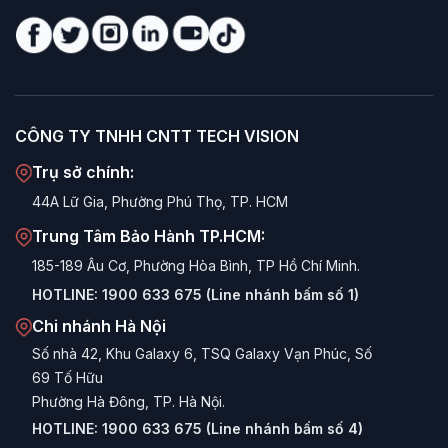
Gen 12/13
(Socket 1700 PC) cho tốc độ xử lý nhanh,
không thua kém máy tính để bàn truyền thống, khác biệt
với các dòng AIO dùng chip Laptop yếu hơn.
Màn hình chất lượng:
Trang bị tấm nền IPS Full HD,
góc nhìn rộng 178 độ, màu sắc trung thực, bảo vệ mắt.
CÔNG TY TNHH CNTT TECH VISION
Đầy đủ tiện ích:
Tích hợp sẵn
Loa, Webcam, Micro,
Trụ sở chính:
Wi-Fi, Bluetooth
. Bạn không cần mua thêm bất kỳ phụ
kiện nào để học Online hay họp trực tuyến.
44A Lữ Gia, Phường Phú Thọ, TP. HCM
Giá thành hấp dẫn:
Trung Tâm Bảo Hành TP.HCM:
Chi phí sở hữu trọn bộ AIO VSP
thường thấp hơn so với việc mua rời màn hình + PC +
185-189 Âu Cơ, Phường Hòa Bình, TP Hồ Chí Minh.
Loa + Webcam có cấu hình tương đương.
HOTLINE:
1900 633 675 (Line nhánh bấm số 1)
Các dòng AIO VSP nổi bật
Chi nhánh Hà Nội
Số nhà 42, Khu Galaxy 6, TSQ Galaxy Vạn Phúc, Số
1. Dòng AIO 24 Inch (VA240P / VA241)
69 Tố Hữu
Phường Hà Đông, TP. Hà Nội.
Tiêu biểu:
VSP VA240P, VA241-610H
HOTLINE:
1900 633 675 (Line nhánh bấm số 4)
Kích thước tiêu chuẩn cho văn phòng và học tập. Màn