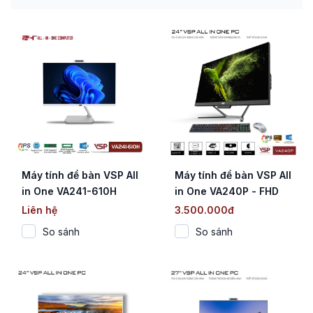
Máy tính để bàn VSP All
Máy tính để bàn VSP All
in One VA241-610H
in One VA240P - FHD
(Trắng/23.8
Black
Liên hệ
3.500.000đ
inch/60Hz/FHD)
So sánh
So sánh