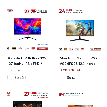
Màn Hình VSP IP2702S
Màn Hình Gaming VSP
(27 inch / IPS / FHD /
VG24FS26 (24 inch /
100Hz / 5ms)
IPS / FHD / 260Hz /
Liên hệ
3.200.000đ
0.5ms)
So sánh
So sánh