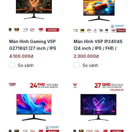
Màn Hình Gaming VSP
Màn Hình VSP IP2404S
G2718Q1 (27 inch / IPS
(24 inch / IPS / FHD /
/ 2K / 180Hz / 1ms)
120Hz / 1ms)
4.100.000đ
2.300.000đ
So sánh
So sánh