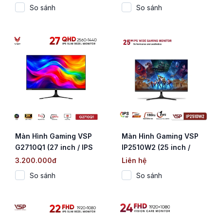
So sánh
So sánh
Màn Hình Gaming VSP
Màn Hình Gaming VSP
G2710Q1 (27 inch / IPS
IP2510W2 (25 inch /
/ 2K QHD / 100Hz / 1ms)
Fast IPS / FHD / 180Hz /
3.200.000đ
Liên hệ
1ms)
So sánh
So sánh