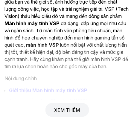
giữa bạn và thế giới số, ảnh hưởng trực tiếp đến chất
lượng công việc, học tập và trải nghiệm giải trí. VSP (Tech
Vision) thấu hiểu điều đó và mang đến dòng sản phẩm
Màn hình máy tính VSP
đa dạng, đáp ứng mọi nhu cầu
và ngân sách. Từ màn hình văn phòng tiêu chuẩn, màn
hình đồ họa chuyên nghiệp đến màn hình gaming tần số
quét cao,
màn hình VSP
luôn nổi bật với chất lượng hiển
thị tốt, thiết kế hiện đại, độ bền đáng tin cậy và mức giá
cạnh tranh. Hãy cùng khám phá thế giới màn hình VSP để
tìm ra lựa chọn hoàn hảo cho góc máy của bạn.
Nội dung chính
Giới thiệu Màn hình máy tính VSP
Tại sao nên chọn Màn hình VSP?
XEM THÊM
Các dòng Màn hình VSP phổ biến
Ứng dụng của Màn hình VSP
Hướng dẫn chọn mua Màn hình VSP phù hợp