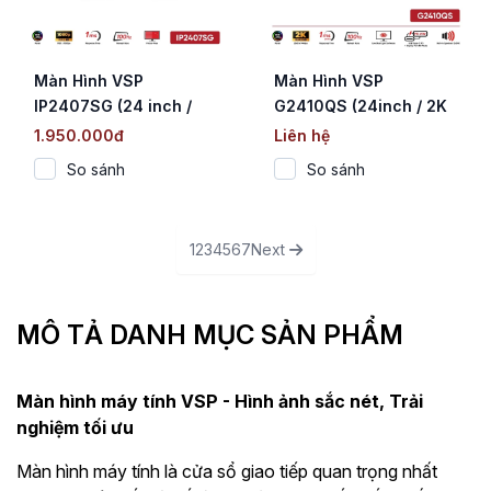
Màn Hình VSP
Màn Hình VSP
IP2407SG (24 inch /
G2410QS (24inch / 2K
IPS / FHD / 100Hz / 1ms)
QHD / IPS / 100Hz /
1.950.000đ
Liên hệ
Type-C PD 65W / Loa
So sánh
So sánh
kép)
1
2
3
4
5
6
7
Next
MÔ TẢ DANH MỤC SẢN PHẨM
Màn hình máy tính VSP - Hình ảnh sắc nét, Trải
nghiệm tối ưu
Màn hình máy tính là cửa sổ giao tiếp quan trọng nhất