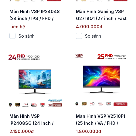
Màn Hình VSP IP2404S
Màn Hình Gaming VSP
(24 inch / IPS / FHD /
G2718Q1 (27 inch / Fast
144Hz / 1ms)
IPS / 2K QHD / 210Hz /
Liên hệ
4.000.000đ
0.3ms)
So sánh
So sánh
Màn Hình VSP
Màn Hình VSP V2510F1
IP2408SG (24 inch /
(25 inch / VA / FHD /
IPS / FHD / 120Hz / 1ms)
100Hz / 1ms)
2.150.000đ
1.800.000đ