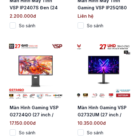
Màn Hình Máy Tính
Màn Hình Máy Tính
VSP IP2407S Đen (24
Gaming VSP IP25Q180
Inch / FHD / IPS / 144Hz
(25 Inch / 2K QHD / IPS
2.200.000đ
Liên hệ
/ 1ms)
/ 180Hz / 1ms)
So sánh
So sánh
Màn Hình Gaming VSP
Màn Hình Gaming VSP
G2724QO (27 inch /
G2732UM (27 inch /
QD-OLED / 2K / 240Hz /
Mini LED Fast IPS / 4K
17.150.000đ
10.350.000đ
0.03ms)
UHD / 320Hz / 1ms)
So sánh
So sánh