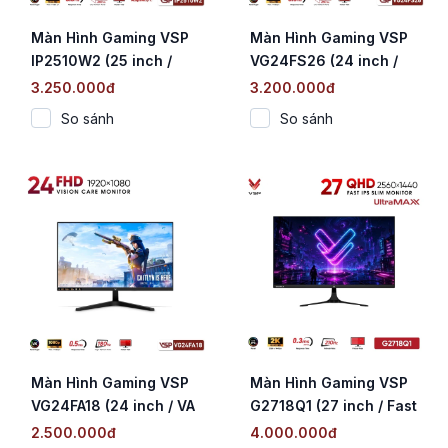
Màn Hình Gaming VSP
Màn Hình Gaming VSP
IP2510W2 (25 inch /
VG24FS26 (24 inch /
Fast IPS / FHD / 260Hz /
IPS / FHD / 260Hz /
3.250.000đ
3.200.000đ
0.3ms)
0.5ms)
So sánh
So sánh
Màn Hình Gaming VSP
Màn Hình Gaming VSP
VG24FA18 (24 inch / VA
G2718Q1 (27 inch / Fast
/ FHD / 180Hz / 0.5ms)
IPS / 2K QHD / 210Hz /
2.500.000đ
4.000.000đ