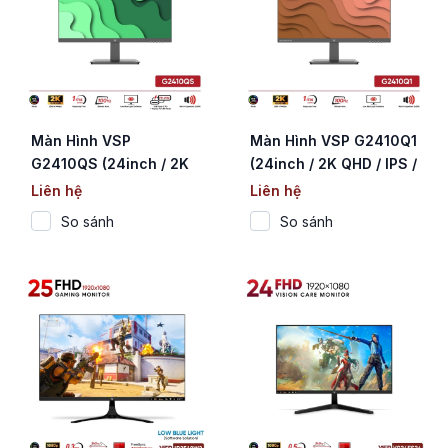
Màn Hình VSP
Màn Hình VSP G2410Q1
G2410QS (24inch / 2K
(24inch / 2K QHD / IPS /
QHD / IPS / 100Hz /
100Hz / 1ms / Tích hợp
Liên hệ
Liên hệ
Type-C PD 65W / Loa
Loa Kép)
So sánh
So sánh
kép)