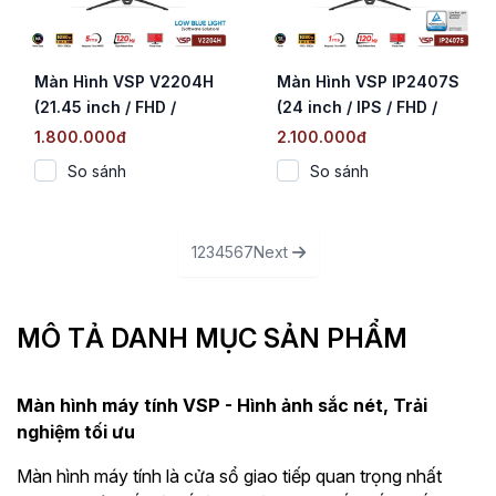
Màn Hình VSP V2204H
Màn Hình VSP IP2407S
(21.45 inch / FHD /
(24 inch / IPS / FHD /
120Hz / 5ms)
120Hz / 1ms)
1.800.000đ
2.100.000đ
So sánh
So sánh
1
2
3
4
5
6
7
Next
MÔ TẢ DANH MỤC SẢN PHẨM
Màn hình máy tính VSP - Hình ảnh sắc nét, Trải
nghiệm tối ưu
Màn hình máy tính là cửa sổ giao tiếp quan trọng nhất