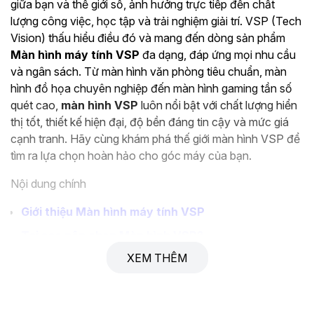
giữa bạn và thế giới số, ảnh hưởng trực tiếp đến chất
lượng công việc, học tập và trải nghiệm giải trí. VSP (Tech
Vision) thấu hiểu điều đó và mang đến dòng sản phẩm
Màn hình máy tính VSP
đa dạng, đáp ứng mọi nhu cầu
và ngân sách. Từ màn hình văn phòng tiêu chuẩn, màn
hình đồ họa chuyên nghiệp đến màn hình gaming tần số
quét cao,
màn hình VSP
luôn nổi bật với chất lượng hiển
thị tốt, thiết kế hiện đại, độ bền đáng tin cậy và mức giá
cạnh tranh. Hãy cùng khám phá thế giới màn hình VSP để
tìm ra lựa chọn hoàn hảo cho góc máy của bạn.
Nội dung chính
Giới thiệu Màn hình máy tính VSP
Tại sao nên chọn Màn hình VSP?
XEM THÊM
Các dòng Màn hình VSP phổ biến
Ứng dụng của Màn hình VSP
Hướng dẫn chọn mua Màn hình VSP phù hợp