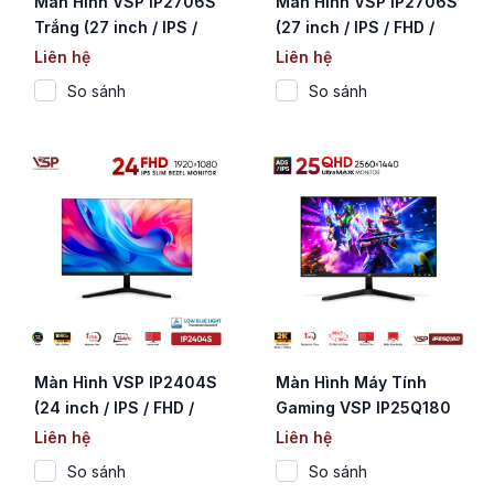
Màn Hình VSP IP2706S
Màn Hình VSP IP2706S
Trắng (27 inch / IPS /
(27 inch / IPS / FHD /
FHD / 120Hz / 1ms)
120Hz / 1ms)
Liên hệ
Liên hệ
So sánh
So sánh
Màn Hình VSP IP2404S
Màn Hình Máy Tính
(24 inch / IPS / FHD /
Gaming VSP IP25Q180
144Hz / 1ms)
(25 Inch / 2K QHD / IPS
Liên hệ
Liên hệ
/ 180Hz / 1ms)
So sánh
So sánh