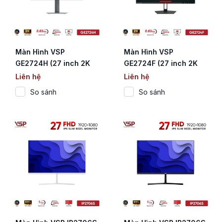
Màn Hình VSP
Màn Hình VSP
GE2724H (27 inch 2K
GE2724F (27 inch 2K
QHD / QD-OLED /
QHD / QD-OLED /
Liên hệ
Liên hệ
240Hz / 0.03ms)
240Hz / 0.03ms / HDR)
So sánh
So sánh