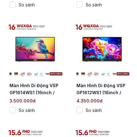
0.3ms)
So sánh
So sánh
Màn Hình Di Động VSP
Màn Hình Di Động VSP
GP1614WS1 (16inch /
GP1612WS1 (16inch /
IPS / WUXGA / 144Hz /
IPS / WQXGA / 120Hz /
3.500.000đ
4.350.000đ
1ms / Non-Touch)
1ms / non-Touch)
So sánh
So sánh