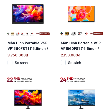
Màn Hình Portable VSP
Màn Hình Portable VSP
VP1560FST1 (15.6inch /
VP1560FS1 (15.6inch /
IPS / ELED / FHD / 60Hz
IPS / ELED / FHD / 60Hz
3.750.000đ
2.150.000đ
/ Cảm Ứng)
/ non-Touch)
So sánh
So sánh