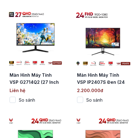
Màn Hình Máy Tính
Màn Hình Máy Tính
VSP G2714Q2 (27 Inch
VSP IP2407S Đen (24
/ 2K QHD / IPS / 144Hz /
Inch / FHD / IPS / 144Hz
Liên hệ
2.200.000đ
0.5ms)
/ 1ms)
So sánh
So sánh