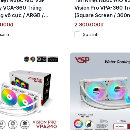
hiệt Nước AIO VSP
Tản Nhiệt Nước AIO V
ity VCA-360 Trắng
Vision Pro VPA-360 T
g vô cực / ARGB /
(Square Screen / 360
m / TDP 280W)
Quạt 2000 RPM / TDP
.000đ
2.300.000đ
280W)
 sánh
So sánh