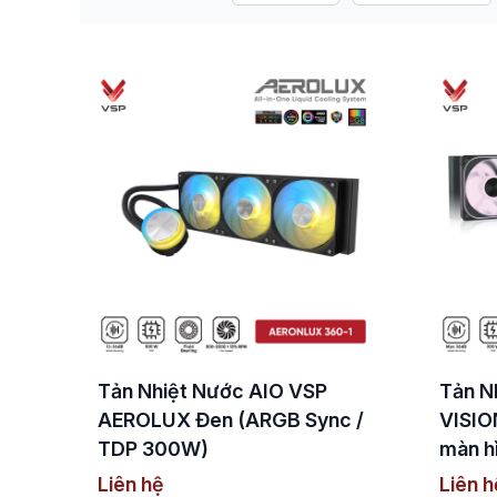
Tản Nhiệt Nước AIO VSP
Tản N
AEROLUX Đen (ARGB Sync /
VISIO
TDP 300W)
màn h
Liên hệ
Liên h