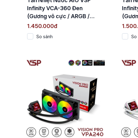
Tản Nhiệt Nước AIO VSP
Tản N
Infinity VCA-360 Đen
Infin
(Gương vô cực / ARGB /
(Gươn
360mm / TDP 280W)
360m
1.450.000đ
1.500
So sánh
So