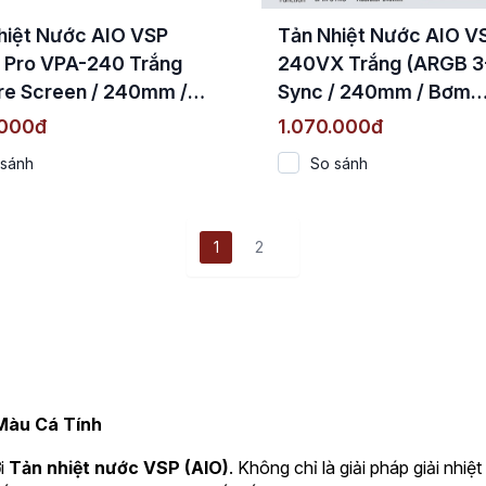
hiệt Nước AIO VSP
Tản Nhiệt Nước AIO V
n Pro VPA-240 Trắng
240VX Trắng (ARGB 3
re Screen / 240mm /
Sync / 240mm / Bơm
2000 RPM / TDP
Ceramic)
.000đ
1.070.000đ
)
 sánh
So sánh
1
2
Màu Cá Tính
ới
Tản nhiệt nước VSP (AIO)
. Không chỉ là giải pháp giải nhi