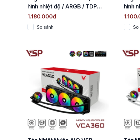
hình nhiệt độ / ARGB / TDP
hình n
250W)
250W
1.180.000đ
1.100
So sánh
So