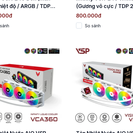
hiệt độ / ARGB / TDP
(Gương vô cực / TDP
)
.000đ
800.000đ
 sánh
So sánh