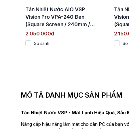
Tản Nhiệt Nước AIO VSP
Tản N
Vision Pro VPA-240 Đen
Visio
(Square Screen / 240mm /
(Squa
Quạt 2000 RPM / TDP
Quạt 
2.050.000đ
2.150
250W)
250W
So sánh
So
MÔ TẢ DANH MỤC SẢN PHẨM
Tản Nhiệt Nước VSP - Mát Lạnh Hiệu Quả, Sắc 
Nâng cấp hiệu năng làm mát cho dàn PC của bạn v