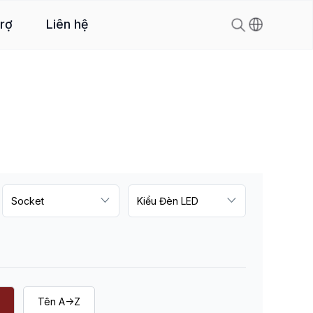
trợ
Liên hệ
Tên A->Z