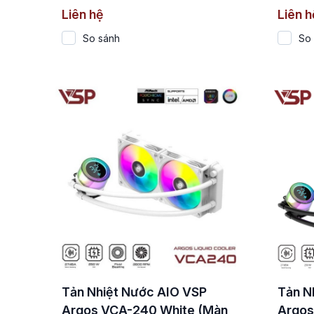
TDP 300W)
TDP 
Liên hệ
Liên h
So sánh
So
Tản Nhiệt Nước AIO VSP
Tản N
Argos VCA-240 White (Màn
Argos