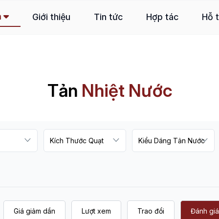
m
Giới thiệu
Tin tức
Hợp tác
Hỗ 
Tản
Nhiệt Nước
Giá giảm dần
Lượt xem
Trao đổi
Đánh giá