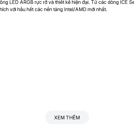
ống LED ARGB rực rỡ và thiết kế hiện đại. Từ các dòng ICE Se
hích với hầu hết các nền tảng Intel/AMD mới nhất.
XEM THÊM
ng khép kín (All-in-One Liquid Cooler). Sản phẩm được Tech Vi