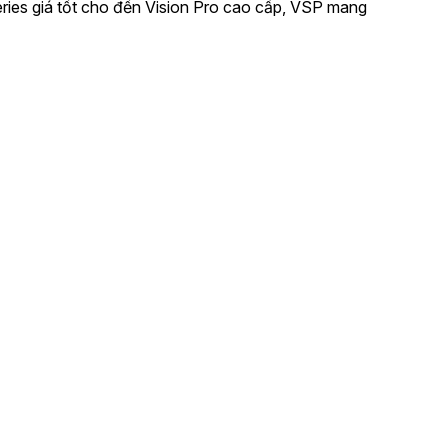
ries giá tốt cho đến Vision Pro cao cấp, VSP mang
sion phát triển nhằm mang lại hiệu năng tản nhiệt