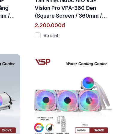
SP
Tản Nhiệt Nước AIO VSP
rắng
Vision Pro VPA-360 Đen
mm /
(Square Screen / 360mm /
Quạt 2000 RPM / TDP
2.200.000đ
280W)
So sánh