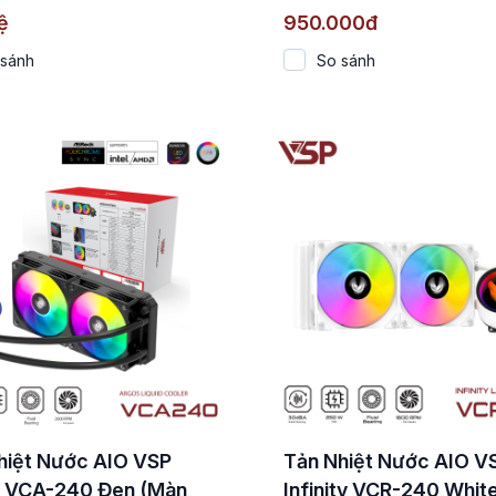
300W)
ệ
950.000đ
 sánh
So sánh
hiệt Nước AIO VSP
Tản Nhiệt Nước AIO V
 VCA-240 Đen (Màn
Infinity VCR-240 Whit