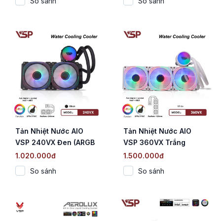
So sánh
So sánh
Tản Nhiệt Nước AIO
Tản Nhiệt Nước AIO
VSP 240VX Đen (ARGB
VSP 360VX Trắng
3-Pin Sync / 240mm /
(ARGB 3-Pin Sync /
1.020.000đ
1.500.000đ
Bơm Ceramic)
360mm / Bơm Ceramic)
So sánh
So sánh