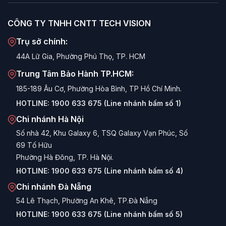
khí và tiếng ồn, kết hợp với bơm chất lượng cao giảm
thiểu rung động.
CÔNG TY TNHH CNTT TECH VISION
Giá thành cạnh tranh:
VSP mang đến các giải pháp
Trụ sở chính:
AIO với mức giá cực tốt (chỉ từ hơn 700k cho bản
44A Lữ Gia, Phường Phú Thọ, TP. HCM
120mm và dưới 1 triệu cho bản 240mm), phù hợp với túi
tiền của đại đa số người dùng.
Trung Tâm Bảo Hành TP.HCM:
Lắp đặt dễ dàng:
185-189 Âu Cơ, Phường Hòa Bình, TP Hồ Chí Minh.
Tương thích sẵn với các socket phổ
biến như Intel LGA 1700/1200 và AMD AM4/AM5.
HOTLINE:
1900 633 675 (Line nhánh bấm số 1)
Chi nhánh Hà Nội
Các dòng AIO VSP nổi bật
Số nhà 42, Khu Galaxy 6, TSQ Galaxy Vạn Phúc, Số
1. Dòng Phổ Thông (ICE Series / Infinity)
69 Tố Hữu
Phường Hà Đông, TP. Hà Nội.
Tiêu biểu:
ICE G240/G360, Infinity VCR-240
HOTLINE:
1900 633 675 (Line nhánh bấm số 4)
Lựa chọn "quốc dân" cho game thủ. Thiết kế Block vô
Chi nhánh Đà Nẵng
cực đẹp mắt, hiệu năng tốt trong tầm giá, phù hợp cho
54 Lê Thạch, Phường An Khê, TP.Đà Nẵng
CPU i5/i7 non-K. Có cả phiên bản màu Trắng và Đen.
HOTLINE:
1900 633 675 (Line nhánh bấm số 5)
2. Dòng Cao Cấp (Vision Pro / ProVision)