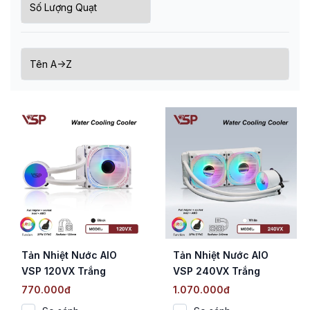
Tản Nhiệt Nước AIO
Tản Nhiệt Nước AIO
VSP 120VX Trắng
VSP 240VX Trắng
(ARGB 3-Pin Sync /
(ARGB 3-Pin Sync /
770.000đ
1.070.000đ
120mm / Bơm Ceramic)
240mm / Bơm Ceramic)