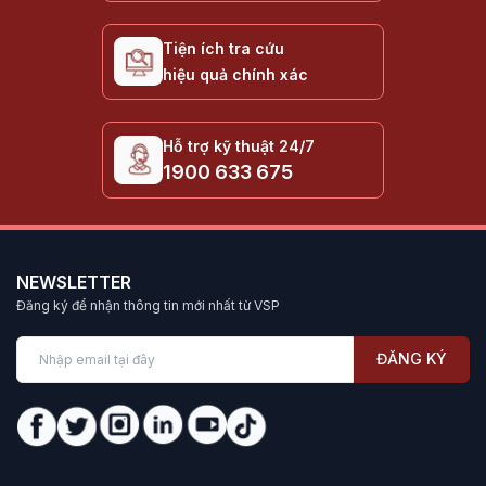
cho CPU khi chơi game hoặc làm việc nặng.
Tiện ích tra cứu
Điểm nhấn của AIO VSP là sự kết hợp giữa Pump (máy
hiệu quả chính xác
bơm) hiệu suất cao, Radiator (két nước) dày dặn và quạt
ARGB áp suất tĩnh lớn, tất cả được gói gọn trong một thiết
kế dễ lắp đặt và không cần bảo trì thay nước.
Hỗ trợ kỹ thuật 24/7
1900 633 675
Tại sao nên chọn Tản nhiệt nước AIO
VSP?
Hiệu năng làm mát vượt trội:
Giải nhiệt nhanh chóng
NEWSLETTER
cho các CPU tỏa nhiều nhiệt (như Intel Core i7/i9, AMD
Đăng ký để nhận thông tin mới nhất từ VSP
Ryzen 7/9), giữ nhiệt độ ổn định ngay cả khi Full Load.
Thẩm mỹ đỉnh cao:
Thiết kế Block CPU với mặt gương
ĐĂNG KÝ
vô cực hoặc LED ARGB độc đáo, đồng bộ màu sắc với
quạt và mainboard, tạo nên vẻ đẹp lung linh cho thùng
máy.
Hoạt động êm ái:
Quạt làm mát được tối ưu hóa luồng