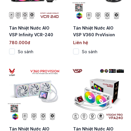
Tản Nhiệt Nước AIO
Tản Nhiệt Nước AIO
VSP Infinity VCR-240
VSP V360 ProVision
Đen (Gương vô cực /
Black (Màn hình LCD
780.000đ
Liên hệ
TDP 250W)
2.8" / 360mm / TDP
So sánh
So sánh
300W)
Tản Nhiệt Nước AIO
Tản Nhiệt Nước AIO