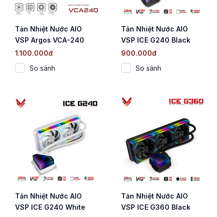
Tản Nhiệt Nước AIO
Tản Nhiệt Nước AIO
VSP Argos VCA-240
VSP ICE G240 Black
Đen (Màn hình nhiệt độ
(RGB / 240mm / TDP
1.100.000đ
900.000đ
/ ARGB / TDP 250W)
240W)
So sánh
So sánh
Tản Nhiệt Nước AIO
Tản Nhiệt Nước AIO
VSP ICE G240 White
VSP ICE G360 Black