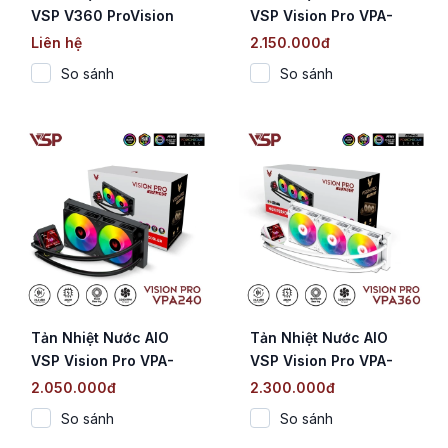
VSP V360 ProVision
VSP Vision Pro VPA-
White (Màn hình LCD
240 Trắng (Square
Liên hệ
2.150.000đ
2.8" / 360mm / TDP
Screen / 240mm / Quạt
So sánh
So sánh
300W)
2000 RPM / TDP 250W)
Tản Nhiệt Nước AIO
Tản Nhiệt Nước AIO
VSP Vision Pro VPA-
VSP Vision Pro VPA-
240 Đen (Square
360 Trắng (Square
2.050.000đ
2.300.000đ
Screen / 240mm / Quạt
Screen / 360mm / Quạt
So sánh
So sánh
2000 RPM / TDP 250W)
2000 RPM / TDP