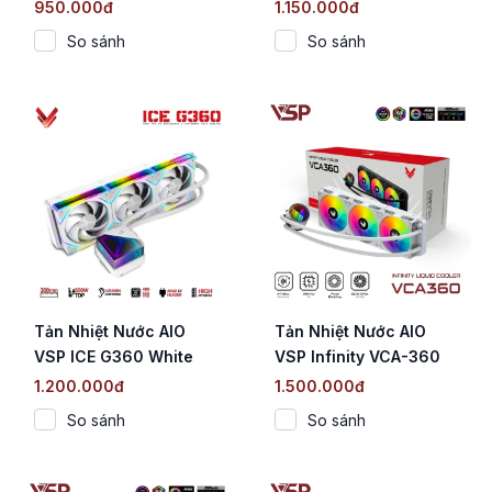
(ARGB / 240mm / TDP
(ARGB / 360mm / TDP
950.000đ
1.150.000đ
240W)
300W)
So sánh
So sánh
Tản Nhiệt Nước AIO
Tản Nhiệt Nước AIO
VSP ICE G360 White
VSP Infinity VCA-360
(ARGB / 360mm / TDP
Trắng (Gương vô cực /
1.200.000đ
1.500.000đ
300W)
ARGB / 360mm / TDP
So sánh
So sánh
280W)