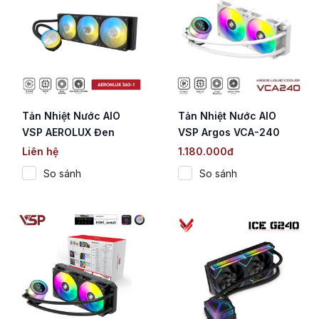
Tản Nhiệt Nước AIO
Tản Nhiệt Nước AIO
VSP AEROLUX Đen
VSP Argos VCA-240
(ARGB Sync / TDP
White (Màn hình nhiệt
Liên hệ
1.180.000đ
300W)
độ / ARGB / TDP 250W)
So sánh
So sánh