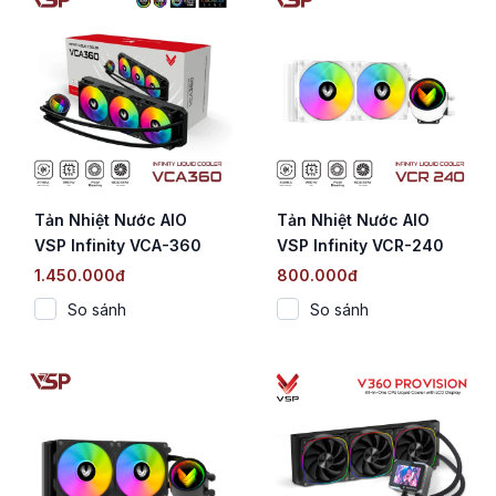
Tản Nhiệt Nước AIO
Tản Nhiệt Nước AIO
VSP Infinity VCA-360
VSP Infinity VCR-240
Đen (Gương vô cực /
White (Gương vô cực /
1.450.000đ
800.000đ
ARGB / 360mm / TDP
TDP 250W)
So sánh
So sánh
280W)