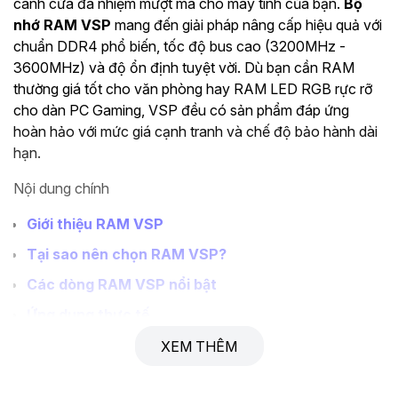
cánh cửa đa nhiệm mượt mà cho máy tính của bạn.
Bộ
nhớ RAM VSP
mang đến giải pháp nâng cấp hiệu quả với
chuẩn DDR4 phổ biến, tốc độ bus cao (3200MHz -
3600MHz) và độ ổn định tuyệt vời. Dù bạn cần RAM
thường giá tốt cho văn phòng hay RAM LED RGB rực rỡ
cho dàn PC Gaming, VSP đều có sản phẩm đáp ứng
hoàn hảo với mức giá cạnh tranh và chế độ bảo hành dài
hạn.
Nội dung chính
Giới thiệu RAM VSP
Tại sao nên chọn RAM VSP?
Các dòng RAM VSP nổi bật
Ứng dụng thực tế
Hướng dẫn chọn mua
XEM THÊM
Thông số kỹ thuật tham khảo