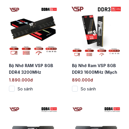
Bộ Nhớ RAM VSP 8GB
Bộ Nhớ Ram VSP 8GB
DDR4 3200MHz
DDR3 1600MHz (Mạch
Đen / CL11 / 1.35V)
1.890.000đ
890.000đ
So sánh
So sánh