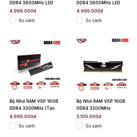
DDR4 3600MHz LED
DDR4 3600MHz LED
RGB (Tản Nhiệt Trắng /
RGB (Tản Nhiệt Đen /
4.999.000đ
4.999.000đ
Chip SK Hynix CJR /
Chip SK Hynix CJR /
So sánh
So sánh
CL18)
CL18)
Bộ Nhớ RAM VSP 16GB
Bộ Nhớ RAM VSP 16GB
DDR4 3200MHz (Tản
DDR4 3200MHz
Nhiệt Đen / CL16 / 1.2V)
4.699.000đ
3.100.000đ
So sánh
So sánh