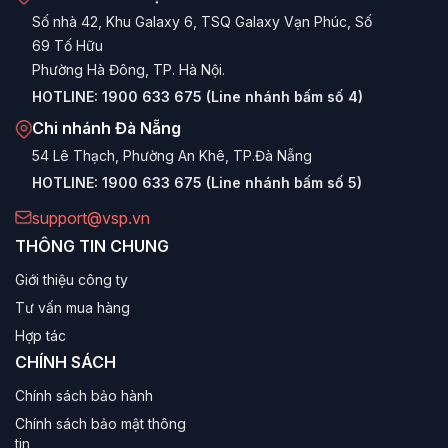
Bảo hành dài hạn:
Sản phẩm được bảo hành chính
Số nhà 42, Khu Galaxy 6, TSQ Galaxy Vạn Phúc, Số
hãng
36 tháng (3 năm)
, mang lại sự an tâm tuyệt đối
69 Tố Hữu
khi sử dụng.
Phường Hà Đông, TP. Hà Nội.
Các dòng RAM VSP nổi bật
HOTLINE:
1900 633 675 (Line nhánh bấm số 4)
Chi nhánh Đà Nẵng
1. RAM VSP LED RGB (Gaming)
54 Lê Thạch, Phường An Khê, TP.Đà Nẵng
Tiêu biểu:
VSP DDR4 RGB 16GB 3600MHz
HOTLINE:
1900 633 675 (Line nhánh bấm số 5)
Dành cho game thủ và người yêu cái đẹp. Được trang bị
support@vsp.vn
kẹp tản nhiệt nhôm giúp RAM mát mẻ khi hoạt động ở
THÔNG TIN CHUNG
xung nhịp cao (3600MHz), cùng hệ thống LED RGB rực
rỡ.
Giới thiệu công ty
Tư vấn mua hàng
2. RAM VSP Basic (Văn phòng/Phổ thông)
Hợp tác
Tiêu biểu:
VSP DDR4 8GB/16GB 3200MHz
CHÍNH SÁCH
Thiết kế trần (không tản nhiệt) hoặc tản nhiệt mỏng, tối ưu
Chính sách bảo hành
chi phí. Đây là lựa chọn kinh tế nhất để nâng cấp dung
Chính sách bảo mật thông
lượng bộ nhớ cho máy tính làm việc, học tập.
tin