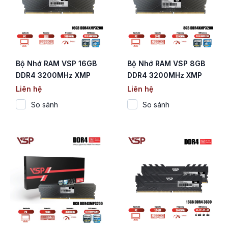
Bộ Nhớ RAM VSP 16GB
Bộ Nhớ RAM VSP 8GB
DDR4 3200MHz XMP
DDR4 3200MHz XMP
Tản Nhiệt Đen (Chỉ Hỗ
Tản Nhiệt Đen (Chỉ Hỗ
Liên hệ
Liên hệ
Trợ CPU Intel)
Trợ CPU Intel)
So sánh
So sánh