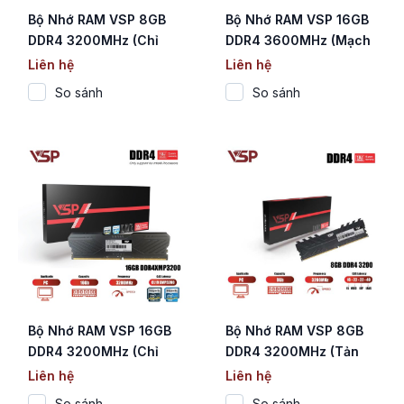
Bộ Nhớ RAM VSP 8GB
Bộ Nhớ RAM VSP 16GB
DDR4 3200MHz (Chỉ
DDR4 3600MHz (Mạch
Hỗ Trợ CPU Intel / Bo
Đen / CL18 / 1.35V)
Liên hệ
Liên hệ
Mạch Trần / CL19)
So sánh
So sánh
Bộ Nhớ RAM VSP 16GB
Bộ Nhớ RAM VSP 8GB
DDR4 3200MHz (Chỉ
DDR4 3200MHz (Tản
Hỗ Trợ CPU Intel /
Nhiệt Đen / CL16 / 1.2V)
Liên hệ
Liên hệ
Mạch Đen / CL19)
So sánh
So sánh