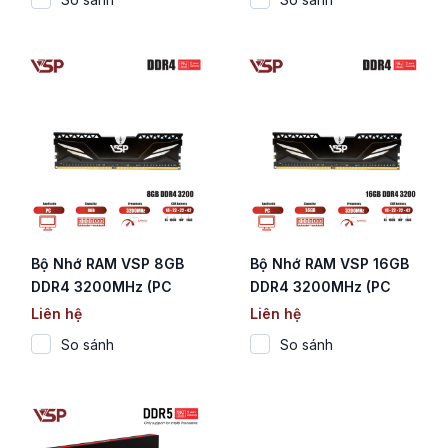
Bộ Nhớ RAM VSP 8GB
Bộ Nhớ RAM VSP 16GB
DDR4 3200MHz (PC
DDR4 3200MHz (PC
Desktop / Tản Nhiệt
Desktop / Tản Nhiệt
Liên hệ
Liên hệ
Nhôm Đen)
Nhôm Đen)
So sánh
So sánh