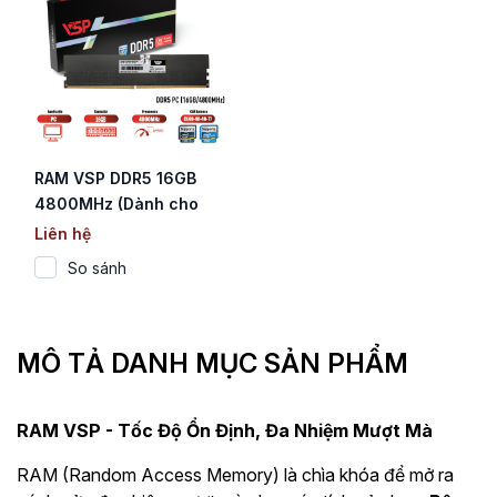
RAM VSP DDR5 16GB
4800MHz (Dành cho
PC / Chỉ hỗ trợ CPU
Liên hệ
Intel)
So sánh
MÔ TẢ DANH MỤC SẢN PHẨM
RAM VSP - Tốc Độ Ổn Định, Đa Nhiệm Mượt Mà
RAM (Random Access Memory) là chìa khóa để mở ra