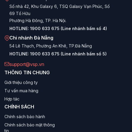
Bảo hành dài hạn:
Sản phẩm được bảo hành chính
Số nhà 42, Khu Galaxy 6, TSQ Galaxy Vạn Phúc, Số
hãng
36 tháng (3 năm)
, mang lại sự an tâm tuyệt đối
69 Tố Hữu
khi sử dụng.
Phường Hà Đông, TP. Hà Nội.
Các dòng RAM VSP nổi bật
HOTLINE:
1900 633 675 (Line nhánh bấm số 4)
Chi nhánh Đà Nẵng
1. RAM VSP LED RGB (Gaming)
54 Lê Thạch, Phường An Khê, TP.Đà Nẵng
Tiêu biểu:
VSP DDR4 RGB 16GB 3600MHz
HOTLINE:
1900 633 675 (Line nhánh bấm số 5)
Dành cho game thủ và người yêu cái đẹp. Được trang bị
support@vsp.vn
kẹp tản nhiệt nhôm giúp RAM mát mẻ khi hoạt động ở
THÔNG TIN CHUNG
xung nhịp cao (3600MHz), cùng hệ thống LED RGB rực
rỡ.
Giới thiệu công ty
Tư vấn mua hàng
2. RAM VSP Basic (Văn phòng/Phổ thông)
Hợp tác
Tiêu biểu:
VSP DDR4 8GB/16GB 3200MHz
CHÍNH SÁCH
Thiết kế trần (không tản nhiệt) hoặc tản nhiệt mỏng, tối ưu
Chính sách bảo hành
chi phí. Đây là lựa chọn kinh tế nhất để nâng cấp dung
Chính sách bảo mật thông
lượng bộ nhớ cho máy tính làm việc, học tập.
tin