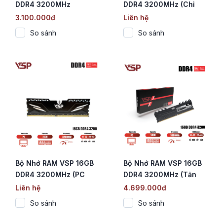
DDR4 3200MHz
DDR4 3200MHz (Chỉ
Hỗ Trợ CPU Intel /
3.100.000đ
Liên hệ
Mạch Đen / CL19)
So sánh
So sánh
Bộ Nhớ RAM VSP 16GB
Bộ Nhớ RAM VSP 16GB
DDR4 3200MHz (PC
DDR4 3200MHz (Tản
Desktop / Tản Nhiệt
Nhiệt Đen / CL16 / 1.2V)
Liên hệ
4.699.000đ
Nhôm Đen)
So sánh
So sánh