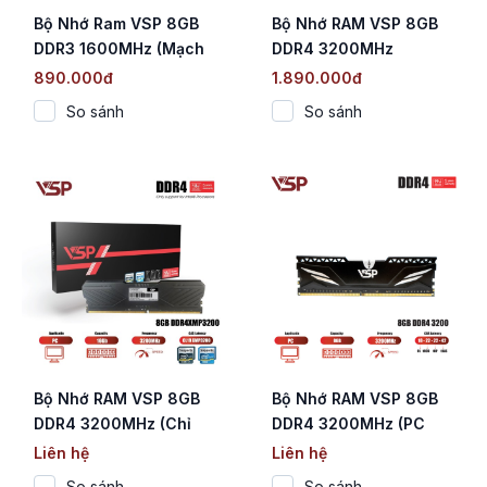
Bộ Nhớ Ram VSP 8GB
Bộ Nhớ RAM VSP 8GB
DDR3 1600MHz (Mạch
DDR4 3200MHz
Đen / CL11 / 1.35V)
890.000đ
1.890.000đ
So sánh
So sánh
Bộ Nhớ RAM VSP 8GB
Bộ Nhớ RAM VSP 8GB
DDR4 3200MHz (Chỉ
DDR4 3200MHz (PC
Hỗ Trợ CPU Intel / Bo
Desktop / Tản Nhiệt
Liên hệ
Liên hệ
Mạch Trần / CL19)
Nhôm Đen)
So sánh
So sánh