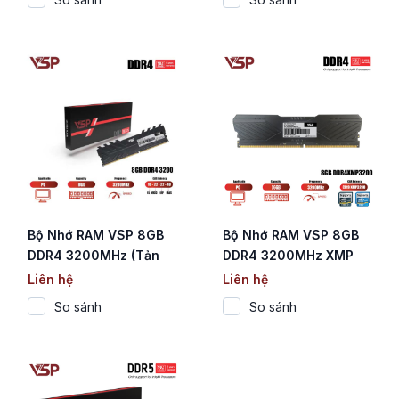
Bộ Nhớ RAM VSP 8GB
Bộ Nhớ RAM VSP 8GB
DDR4 3200MHz (Tản
DDR4 3200MHz XMP
Nhiệt Đen / CL16 / 1.2V)
Tản Nhiệt Đen (Chỉ Hỗ
Liên hệ
Liên hệ
Trợ CPU Intel)
So sánh
So sánh