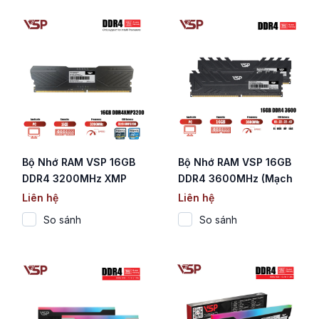
Bộ Nhớ RAM VSP 16GB
Bộ Nhớ RAM VSP 16GB
DDR4 3200MHz XMP
DDR4 3600MHz (Mạch
Tản Nhiệt Đen (Chỉ Hỗ
Đen / CL18 / 1.35V)
Liên hệ
Liên hệ
Trợ CPU Intel)
So sánh
So sánh