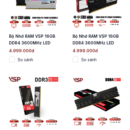
Bộ Nhớ RAM VSP 16GB
Bộ Nhớ RAM VSP 16GB
DDR4 3600MHz LED
DDR4 3600MHz LED
RGB (Tản Nhiệt Trắng /
RGB (Tản Nhiệt Đen /
4.999.000đ
4.999.000đ
Chip SK Hynix CJR /
Chip SK Hynix CJR /
So sánh
So sánh
CL18)
CL18)