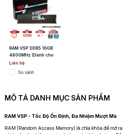
RAM VSP DDR5 16GB
4800MHz (Dành cho
PC / Chỉ hỗ trợ CPU
Liên hệ
Intel)
So sánh
MÔ TẢ DANH MỤC SẢN PHẨM
RAM VSP - Tốc Độ Ổn Định, Đa Nhiệm Mượt Mà
RAM (Random Access Memory) là chìa khóa để mở ra