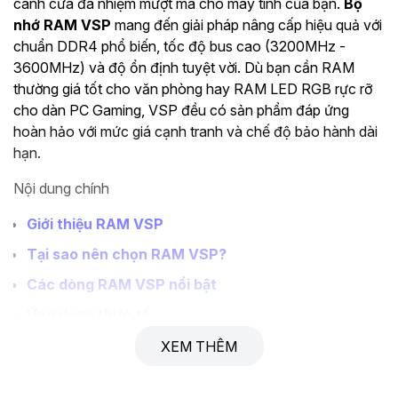
cánh cửa đa nhiệm mượt mà cho máy tính của bạn.
Bộ
nhớ RAM VSP
mang đến giải pháp nâng cấp hiệu quả với
chuẩn DDR4 phổ biến, tốc độ bus cao (3200MHz -
3600MHz) và độ ổn định tuyệt vời. Dù bạn cần RAM
thường giá tốt cho văn phòng hay RAM LED RGB rực rỡ
cho dàn PC Gaming, VSP đều có sản phẩm đáp ứng
hoàn hảo với mức giá cạnh tranh và chế độ bảo hành dài
hạn.
Nội dung chính
Giới thiệu RAM VSP
Tại sao nên chọn RAM VSP?
Các dòng RAM VSP nổi bật
Ứng dụng thực tế
Hướng dẫn chọn mua
XEM THÊM
Thông số kỹ thuật tham khảo