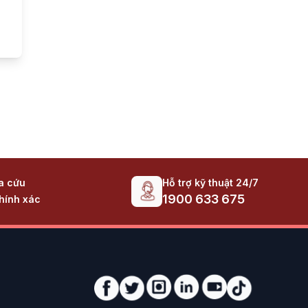
Hỗ trợ kỹ thuật 24/7
ra cứu
1900 633 675
hính xác