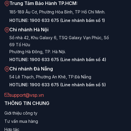
Trung Tâm Bảo Hành TP.HCM:
Chuẩn mực mới cho văn phòng (100Hz):
Các model
185-189 Âu Cơ, Phường Hòa Bình, TP Hồ Chí Minh.
văn phòng của AIVISION thường có tần số quét
HOTLINE:
1900 633 675 (Line nhánh bấm số 1)
100Hz, giúp giảm mỏi mắt, cuộn trang mượt mà và thao
Chi nhánh Hà Nội
tác nhanh nhạy hơn so với màn hình 60Hz cũ kỹ.
Số nhà 42, Khu Galaxy 6, TSQ Galaxy Vạn Phúc, Số
Hiệu năng Gaming ấn tượng (180Hz):
Dòng Gaming
69 Tố Hữu
của AIVISION (như AG series) đạt tới 180Hz và tốc độ
Phường Hà Đông, TP. Hà Nội.
phản hồi 1ms, đủ sức đáp ứng các tựa game Esport tốc
HOTLINE:
1900 633 675 (Line nhánh bấm số 4)
độ cao như CS:GO, Valorant.
Chi nhánh Đà Nẵng
Trải nghiệm Ultrawide giá tốt:
AIVISION cung cấp
54 Lê Thạch, Phường An Khê, TP.Đà Nẵng
các mẫu màn hình 34 inch tỷ lệ 21:9 (UWQHD) hiếm hoi
HOTLINE:
1900 633 675 (Line nhánh bấm số 5)
trong tầm giá, mở rộng không gian làm việc và giải trí đa
nhiệm.
support@vsp.vn
THÔNG TIN CHUNG
Thẩm mỹ cao:
Các phiên bản màu Trắng (White
Edition) của AIVISION rất được ưa chuộng để setup
Giới thiệu công ty
góc máy Decor đẹp mắt, hiện đại.
Tư vấn mua hàng
Bảo vệ mắt toàn diện:
Tích hợp công nghệ lọc ánh
Hợp tác