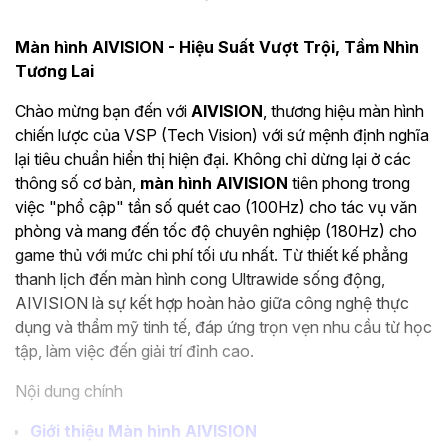
Màn hình AIVISION - Hiệu Suất Vượt Trội, Tầm Nhìn
Tương Lai
Chào mừng bạn đến với
AIVISION
, thương hiệu màn hình
chiến lược của VSP (Tech Vision) với sứ mệnh định nghĩa
lại tiêu chuẩn hiển thị hiện đại. Không chỉ dừng lại ở các
thông số cơ bản,
màn hình AIVISION
tiên phong trong
việc "phổ cập" tần số quét cao (100Hz) cho tác vụ văn
phòng và mang đến tốc độ chuyên nghiệp (180Hz) cho
game thủ với mức chi phí tối ưu nhất. Từ thiết kế phẳng
thanh lịch đến màn hình cong Ultrawide sống động,
AIVISION là sự kết hợp hoàn hảo giữa công nghệ thực
dụng và thẩm mỹ tinh tế, đáp ứng trọn vẹn nhu cầu từ học
tập, làm việc đến giải trí đỉnh cao.
Nội dung chính
Giới thiệu Màn hình AIVISION